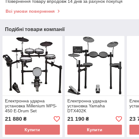
Повернення товару впродовж 14 днів за рахунок покупця
Всі умови повернення
Подібні товари компанії
Електронна ударна
Електронна ударна
Елек
установка Millenium MPS-
установка Yamaha
уста
450 E-Drum Set
DTX402K
21 880
21 190
23 
₴
₴
Купити
Купити