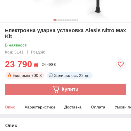
Електронна ударна установка Alesis Nitro Max
Kit
В наявності
Код: 5141
Роздріб
23 790
₴
24 490 ₴
Економія
700 ₴
Залишилось
23 дні
Купити
Опис
Характеристики
Доставка
Оплата
Умови п
Опис