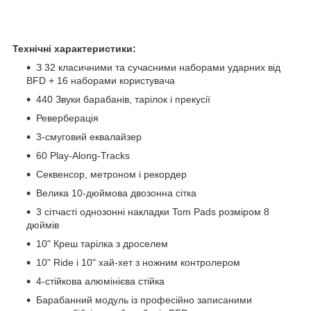
Технічні характеристики:
З 32 класичними та сучасними наборами ударних від
BFD + 16 наборами користувача
440 Звуки барабанів, тарілок і прекусії
Реверберація
3-смуговий еквалайзер
60 Play-Along-Tracks
Секвенсор, метроном і рекордер
Велика 10-дюймова двозонна сітка
3 сітчасті однозонні накладки Tom Pads розміром 8
дюймів
10" Креш тарілка з дроселем
10" Ride і 10" хай-хет з ножним контролером
4-стійкова алюмінієва стійка
Барабанний модуль із професійно записаними