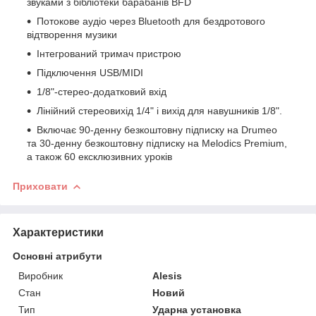
звуками з бібліотеки барабанів BFD
Потокове аудіо через Bluetooth для бездротового
відтворення музики
Інтегрований тримач пристрою
Підключення USB/MIDI
1/8"-стерео-додатковий вхід
Лінійний стереовихід 1/4" і вихід для навушників 1/8".
Включає 90-денну безкоштовну підписку на Drumeo
та 30-денну безкоштовну підписку на Melodics Premium,
а також 60 ексклюзивних уроків
Приховати
Характеристики
Основні атрибути
Виробник
Alesis
Стан
Новий
Тип
Ударна установка