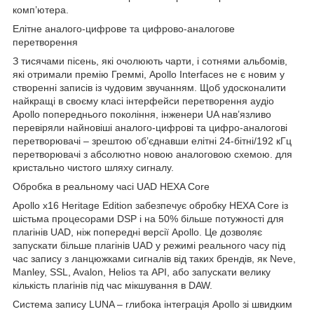
комп’ютера.
Елітне аналого-цифрове та цифрово-аналогове
перетворення
З тисячами пісень, які очолюють чарти, і сотнями альбомів,
які отримали премію Греммі, Apollo Interfaces не є новим у
створенні записів із чудовим звучанням. Щоб удосконалити
найкращі в своєму класі інтерфейси перетворення аудіо
Apollo попереднього покоління, інженери UA нав’язливо
перевіряли найновіші аналого-цифрові та цифро-аналогові
перетворювачі – зрештою об’єднавши елітні 24-бітні/192 кГц
перетворювачі з абсолютно новою аналоговою схемою. для
кристально чистого шляху сигналу.
Обробка в реальному часі UAD HEXA Core
Apollo x16 Heritage Edition забезпечує обробку HEXA Core із
шістьма процесорами DSP і на 50% більше потужності для
плагінів UAD, ніж попередні версії Apollo. Це дозволяє
запускати більше плагінів UAD у режимі реального часу під
час запису з ланцюжками сигналів від таких брендів, як Neve,
Manley, SSL, Avalon, Helios та API, або запускати велику
кількість плагінів під час мікшування в DAW.
Система запису LUNA – глибока інтеграція Apollo зі швидким