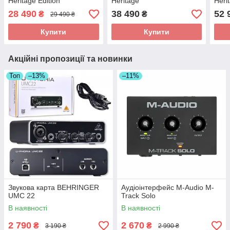
Heritage Edition
Heritage
Heri
28 490
38 490
52 
₴
₴
29 490 ₴
Купити
Купити
Акційні пропозиції та новинки
Топ
–13%
–11%
Звукова карта BEHRINGER
Аудіоінтерфейс M-Audio M-
UMC 22
Track Solo
В наявності
В наявності
2 790
2 670
₴
₴
3 190 ₴
2 990 ₴