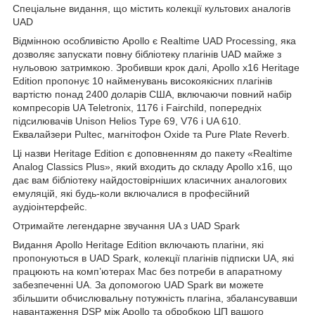
Спеціальне видання, що містить колекції культових аналогів
UAD
Відмінною особливістю Apollo є Realtime UAD Processing, яка
дозволяє запускати повну бібліотеку плагінів UAD майже з
нульовою затримкою. Зробивши крок далі, Apollo x16 Heritage
Edition пропонує 10 найменувань високоякісних плагінів
вартістю понад 2400 доларів США, включаючи повний набір
компресорів UA Teletronix, 1176 і Fairchild, попередніх
підсилювачів Unison Helios Type 69, V76 і UA 610.
Еквалайзери Pultec, магнітофон Oxide та Pure Plate Reverb.
Ці назви Heritage Edition є доповненням до пакету «Realtime
Analog Classics Plus», який входить до складу Apollo x16, що
дає вам бібліотеку найдостовірніших класичних аналогових
емуляцій, які будь-коли включалися в професійний
аудіоінтерфейс.
Отримайте легендарне звучання UA з UAD Spark
Видання Apollo Heritage Edition включають плагіни, які
пропонуються в UAD Spark, колекції плагінів підписки UA, які
працюють на комп’ютерах Mac без потреби в апаратному
забезпеченні UA. За допомогою UAD Spark ви можете
збільшити обчислювальну потужність плагіна, збалансувавши
навантаження DSP між Apollo та обробкою ЦП вашого