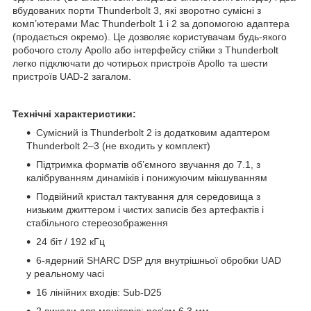
вбудованих порти Thunderbolt 3, які зворотно сумісні з
комп’ютерами Mac Thunderbolt 1 і 2 за допомогою адаптера
(продається окремо). Це дозволяє користувачам будь-якого
робочого столу Apollo або інтерфейсу стійки з Thunderbolt
легко підключати до чотирьох пристроїв Apollo та шести
пристроїв UAD-2 загалом.
Технічні характеристики:
Сумісний із Thunderbolt 2 із додатковим адаптером
Thunderbolt 2–3 (не входить у комплект)
Підтримка форматів об’ємного звучання до 7.1, з
калібруванням динаміків і понижуючим мікшуванням
Подвійний кристал тактування для середовища з
низьким джиттером і чистих записів без артефактів і
стабільного стереозображення
24 біт / 192 кГц
6-ядерний SHARC DSP для внутрішньої обробки UAD
у реальному часі
16 лінійних входів: Sub-D25
2 виходи для моніторів: роз'єм 6,3 мм