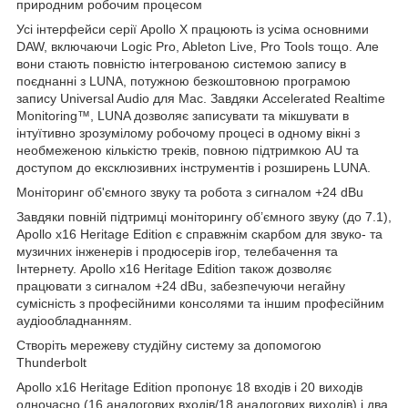
природним робочим процесом
Усі інтерфейси серії Apollo X працюють із усіма основними
DAW, включаючи Logic Pro, Ableton Live, Pro Tools тощо. Але
вони стають повністю інтегрованою системою запису в
поєднанні з LUNA, потужною безкоштовною програмою
запису Universal Audio для Mac. Завдяки Accelerated Realtime
Monitoring™, LUNA дозволяє записувати та мікшувати в
інтуїтивно зрозумілому робочому процесі в одному вікні з
необмеженою кількістю треків, повною підтримкою AU та
доступом до ексклюзивних інструментів і розширень LUNA.
Моніторинг об'ємного звуку та робота з сигналом +24 dBu
Завдяки повній підтримці моніторингу об’ємного звуку (до 7.1),
Apollo x16 Heritage Edition є справжнім скарбом для звуко- та
музичних інженерів і продюсерів ігор, телебачення та
Інтернету. Apollo x16 Heritage Edition також дозволяє
працювати з сигналом +24 dBu, забезпечуючи негайну
сумісність з професійними консолями та іншим професійним
аудіообладнанням.
Створіть мережеву студійну систему за допомогою
Thunderbolt
Apollo x16 Heritage Edition пропонує 18 входів і 20 виходів
одночасно (16 аналогових входів/18 аналогових виходів) і два