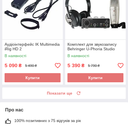
Аудіоінтерфейс IK Multimedia
Комплект для звукозапису
iRig HD 2
Behringer U-Phoria Studio
В наявності
В наявності
5 090
5 390
₴
₴
5 490 ₴
5 790 ₴
Купити
Купити
Показати ще
Про нас
100% позитивних з 75 відгуків за рік