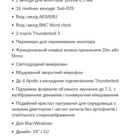
16 лінійних виходів: Sub-D25
Вхід і вихід AES/EBU
Вхід і вихід BNC Word clock
2 порти Thunderbolt 3
Перемикач для перемикання монітора
Функціональній клавіші можна призначити Dim або
Mono
Світлодіодний вимірювач
Вбудований зворотний мікрофон
До 4 Apollo з каскадним підключенням Thunderbolt
Підтримка форматів об’ємного звучання до 7.1, з
калібруванням динаміків і понижуючим мікшуванням
Подвійний кристал тактування для середовища з
низьким джиттером і чистих записів без артефактів і
стабільного стереозображення
Для Mac/Windows
Дизайн: 19" / 1U