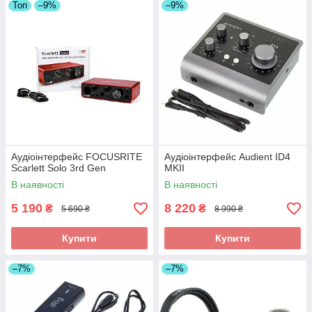
Топ
–9%
–9%
Аудіоінтерфейс FOCUSRITE
Аудіоінтерфейс Audient ID4
Scarlett Solo 3rd Gen
MKII
В наявності
В наявності
5 190
8 220
₴
₴
5 690 ₴
8 990 ₴
Купити
Купити
–7%
–7%