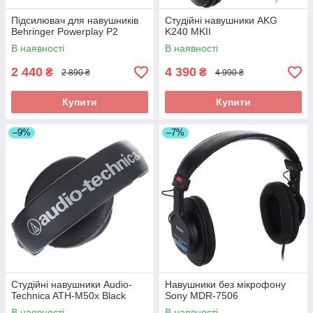
Підсилювач для навушників
Студійні навушники AKG
Behringer Powerplay P2
K240 MKII
В наявності
В наявності
2 440
4 390
₴
₴
2 890 ₴
4 990 ₴
Купити
Купити
–9%
–7%
Студійні навушники Audio-
Навушники без мікрофону
Technica ATH-M50x Black
Sony MDR-7506
В наявності
В наявності