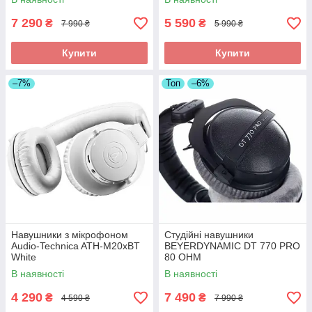
7 290
5 590
₴
₴
7 990 ₴
5 990 ₴
Купити
Купити
–7%
Топ
–6%
Навушники з мікрофоном
Студійні навушники
Audio-Technica ATH-M20xBT
BEYERDYNAMIC DT 770 PRO
White
80 OHM
В наявності
В наявності
4 290
7 490
₴
₴
4 590 ₴
7 990 ₴