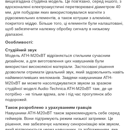
вищезгадана студійна модель. Це пов'язано, серед іншого, з
вдосконалені електроакустичні перетворювачі діаметром 40
мм, для побудови яких використовувалися магніти з
рідкоземельних елементів, а також котушки з алюмінію,
покритого міддю. Більше того, ці елементи були налаштовані,
щоб забезпечити належну обробку сигналу в низькому
діапазоні.
Особливості:
Студійний звук
Модель ATH-M20xBT відрізняється стильним сучасним
дизайном, а для виготовлення цих навушників були
використані високоякісні матеріали. Застосовані рішення
дозволили отримати ідеальний звук, який задовольнить навіть
найвимогливіших меломанів. Завдяки навушникам ATH-
M20xBT ви можете насолоджуватися звуком за зразком
студійної моделі Audio-Technica ATH-M20xBT там, де це
потрібно - не тільки вдома, але і під час прогулянок або
подорожей.
Також розроблено з урахуванням гравців
Навушники ATH-M20xBT також зарекомендують себе серед
геймерів. Вони підтримують режим низької затримки. Це
рішення, яке забезпечує належну синхронізацію між звуком,
який відтворюється через навушники, та зображенням, яке