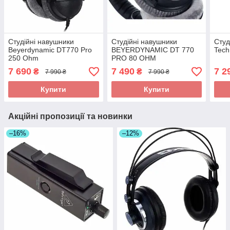
Студійні навушники
Студійні навушники
Студ
Beyerdynamic DT770 Pro
BEYERDYNAMIC DT 770
Tech
250 Ohm
PRO 80 OHM
7 690
7 490
7 2
₴
₴
7 990 ₴
7 990 ₴
Купити
Купити
Акційні пропозиції та новинки
–16%
–12%