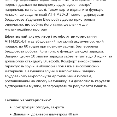
переглядається на вихідному аудіо-відео пристрої,
наприклад, на планшеті. Також варто відзначити функцію
кількох пар завдяки який ATH-M20xBT може підтримувати
бездротове з’єднання Bluetooth з двома пристроями
одночасно, що робить його також ідеальним для
мультимедійних програм.
Ефективний акумулятор і комфорт використання
ATH-M20xBT має вбудований потужний акумулятор, який
працює до 60 годин при повному заряді. безперервна
бездротова робота. Крім того, є функція швидкої зарядки.
Завдяки цьому 10 хвилин зарядки забезпечують до 3 годин. за
допомогою стандарту Bluetooth. Комфорт використання
гарантують зручні амбушюри і пов'язка з високоякісних
матеріалів. Навушники зручні у використанні завдяки
вбудованому мікрофону та ергономічним кнопкам,
розташованим на лівому навушнику, які дозволяють керувати
відтворенням музики, телефонувати та регулювати гучність.
Технічні характеристики:
Конструкція: обхідна, закрита
Динамічні драйвери діаметром 40 мм