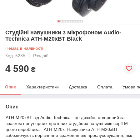
Студійні навушники з мікрофоном Audio-
Technica ATH-M20xBT Black
Немає в наявності
Код: 5235
Роздріб
4 590
₴
Опис
Характеристики
Доставка
Оплата
Умови п
Опис
ATH-M20xBT від Audio-Technica - це дизайн, створений за
зразком популярних дротових студійних навушників серії M
цього виробника - ATH-M20x. Навушники ATH-M20xBT
забезпечують порівнянне враження від прослуховування, ніж