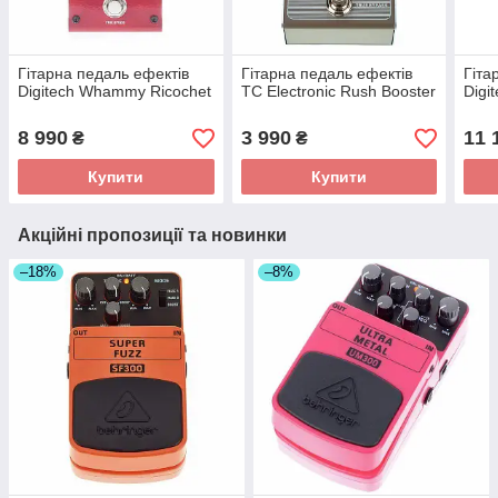
Гітарна педаль ефектів
Гітарна педаль ефектів
Гіта
Digitech Whammy Ricochet
TC Electronic Rush Booster
Digi
8 990
3 990
11 
₴
₴
Купити
Купити
Акційні пропозиції та новинки
–18%
–8%