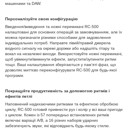
машинами та DAW.
Персоналізуйте свою конфігурацію
Введення/виведення та ножні перемикачі RC-500
налаштовані для основних операцій за замовчуванням, але їх
можна призначати різними способами для задоволення
індивідуальних потреб. Направте лівий/правий джерела
вхідного сигналу на окремі доріжки або надішліть гітару та
вокал на незалежні виходи. Використовуйте ножні перемикачі,
щоб увімкнути/вимкнути ефекти, запустити/зупинити ритми
тощо. Ваші налаштування зберігаються у пам’яті фраз, що
дозволяє миттєво переконфігурувати RC-500 для будь-якої
програми.
Покращуйте продуктивність за допомогою ритмів і
ефектів петлі
Наповнений надихаючими ритмами та ефектною обробкою
циклу, RC-500 готовий привнести рух і колір у всі ваші пригоди
з циклом. Кожен із 57 попередньо встановлених ритмів
включає варіації A/B, а 16 різних наборів ударних
забезпечують звуки, які відповідають будь-якому стилю.