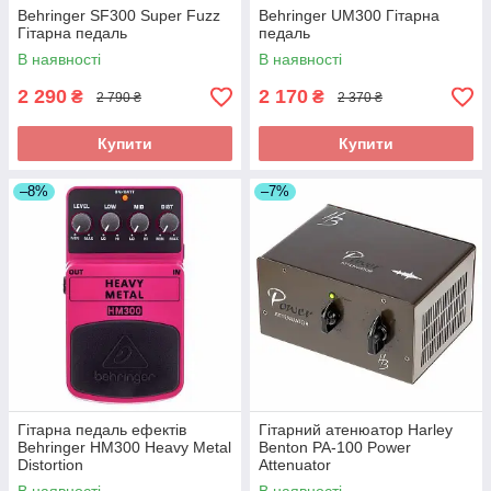
Behringer SF300 Super Fuzz
Behringer UM300 Гітарна
Гітарна педаль
педаль
В наявності
В наявності
2 290
2 170
₴
₴
2 790 ₴
2 370 ₴
Купити
Купити
–8%
–7%
Гітарна педаль ефектів
Гітарний атенюатор Harley
Behringer HM300 Heavy Metal
Benton PA-100 Power
Distortion
Attenuator