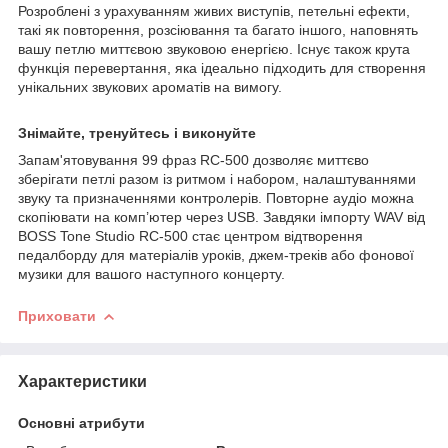
Розроблені з урахуванням живих виступів, петельні ефекти,
такі як повторення, розсіювання та багато іншого, наповнять
вашу петлю миттєвою звуковою енергією. Існує також крута
функція перевертання, яка ідеально підходить для створення
унікальних звукових ароматів на вимогу.
Знімайте, тренуйтесь і виконуйте
Запам'ятовування 99 фраз RC-500 дозволяє миттєво
зберігати петлі разом із ритмом і набором, налаштуваннями
звуку та призначеннями контролерів. Повторне аудіо можна
скопіювати на комп’ютер через USB. Завдяки імпорту WAV від
BOSS Tone Studio RC-500 стає центром відтворення
педалборду для матеріалів уроків, джем-треків або фонової
музики для вашого наступного концерту.
Приховати
Характеристики
Основні атрибути