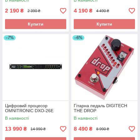
В наявності
В наявності
2 190
4 190
₴
₴
2 390 ₴
4 490 ₴
Купити
Купити
–7%
–6%
Цифровий процесор
Гітарна педаль DIGITECH
OMNITRONIC DXO-26E
THE DROP
В наявності
В наявності
13 990
8 490
₴
₴
14 990 ₴
8 990 ₴