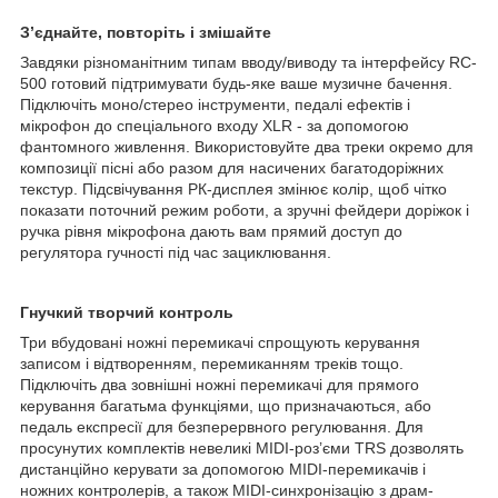
З’єднайте, повторіть і змішайте
Завдяки різноманітним типам вводу/виводу та інтерфейсу RC-
500 готовий підтримувати будь-яке ваше музичне бачення.
Підключіть моно/стерео інструменти, педалі ефектів і
мікрофон до спеціального входу XLR - за допомогою
фантомного живлення. Використовуйте два треки окремо для
композиції пісні або разом для насичених багатодоріжних
текстур. Підсвічування РК-дисплея змінює колір, щоб чітко
показати поточний режим роботи, а зручні фейдери доріжок і
ручка рівня мікрофона дають вам прямий доступ до
регулятора гучності під час зациклювання.
Гнучкий творчий контроль
Три вбудовані ножні перемикачі спрощують керування
записом і відтворенням, перемиканням треків тощо.
Підключіть два зовнішні ножні перемикачі для прямого
керування багатьма функціями, що призначаються, або
педаль експресії для безперервного регулювання. Для
просунутих комплектів невеликі MIDI-роз’єми TRS дозволять
дистанційно керувати за допомогою MIDI-перемикачів і
ножних контролерів, а також MIDI-синхронізацію з драм-