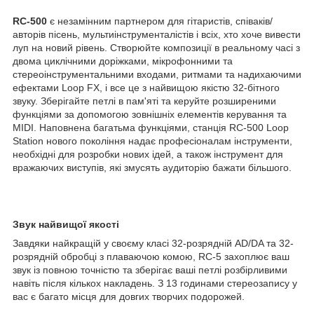
RC-500
є незамінним партнером для гітаристів, співаків/
авторів пісень, мультиінструменталістів і всіх, хто хоче вивести
луп на новий рівень. Створюйте композиції в реальному часі з
двома циклічними доріжками, мікрофонними та
стереоінструментальними входами, ритмами та надихаючими
ефектами Loop FX, і все це з найвищою якістю 32-бітного
звуку. Зберігайте петлі в пам'яті та керуйте розширеними
функціями за допомогою зовнішніх елементів керування та
MIDI. Наповнена багатьма функціями, станція RC-500 Loop
Station нового покоління надає професіоналам інструменти,
необхідні для розробки нових ідей, а також інструмент для
вражаючих виступів, які змусять аудиторію бажати більшого.
Звук найвищої якості
Завдяки найкращій у своєму класі 32-розрядній AD/DA та 32-
розрядній обробці з плаваючою комою, RC-5 захоплює ваш
звук із повною точністю та зберігає ваші петлі розбірливими
навіть після кількох накладень. З 13 годинами стереозапису у
вас є багато місця для довгих творчих подорожей.