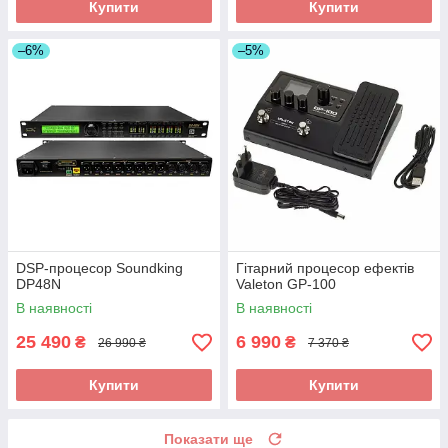
Купити
Купити
–6%
–5%
DSP-процесор Soundking
Гітарний процесор ефектів
DP48N
Valeton GP-100
В наявності
В наявності
25 490
6 990
₴
₴
26 990 ₴
7 370 ₴
Купити
Купити
Показати ще