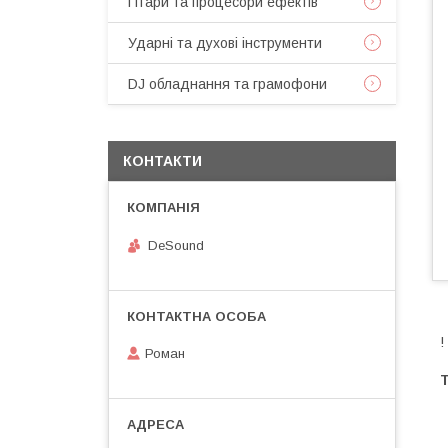
Гітари та процесори ефектів
Ударні та духові інструменти
DJ обладнання та грамофони
КОНТАКТИ
DeSound
!
Роман
Т