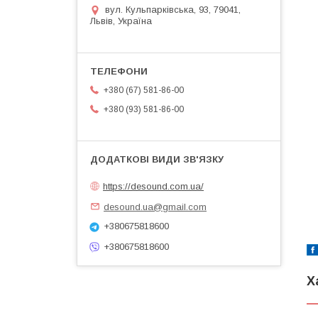
вул. Кульпарківська, 93, 79041,
Львів, Україна
+380 (67) 581-86-00
+380 (93) 581-86-00
https://desound.com.ua/
desound.ua@gmail.com
+380675818600
+380675818600
Х