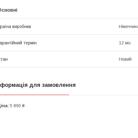
Основні
раїна виробник
Німеччин
арантійний термін
12 міс
Стан
Новий
нформація для замовлення
іна:
5 890 ₴