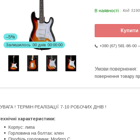
В наявності
Код:
5190
Купити
–5%
Залишилось
0
0
днів
0
0
0
0
0
0
+380 (67) 581-86-00
повернення товару п
 УВАГА ! ТЕРМІН РЕАЛІЗАЦІЇ 7-10 РОБОЧИХ ДНІВ !
ехнічні характеристики:
Корпус: липа
Горловина на болтах: клен
Профіль горловини: Modern C