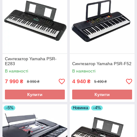
Синтезатор Yamaha PSR-
E283
Синтезатор Yamaha PSR-F52
В наявності
В наявності
7 990
4 940
₴
₴
8 990 ₴
5 490 ₴
Купити
Купити
–5%
Новинка
–4%