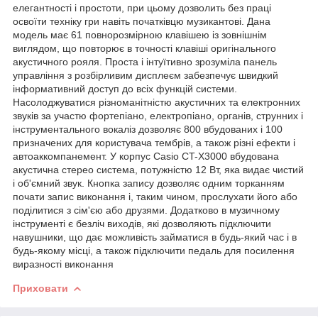
елегантності і простоти, при цьому дозволить без праці
освоїти техніку гри навіть початківцю музикантові. Дана
модель має 61 повнорозмірною клавішею із зовнішнім
виглядом, що повторює в точності клавіші оригінального
акустичного рояля. Проста і інтуїтивно зрозуміла панель
управління з розбірливим дисплеєм забезпечує швидкий
інформативний доступ до всіх функцій системи.
Насолоджуватися різноманітністю акустичних та електронних
звуків за участю фортепіано, електропіано, органів, струнних і
інструментального вокаліз дозволяє 800 вбудованих і 100
призначених для користувача тембрів, а також різні ефекти і
автоаккомпанемент. У корпус Casio CT-X3000 вбудована
акустична стерео система, потужністю 12 Вт, яка видає чистий
і об'ємний звук. Кнопка запису дозволяє одним торканням
почати запис виконання і, таким чином, прослухати його або
поділитися з сім'єю або друзями. Додатково в музичному
інструменті є безліч виходів, які дозволяють підключити
навушники, що дає можливість займатися в будь-який час і в
будь-якому місці, а також підключити педаль для посилення
виразності виконання
Приховати