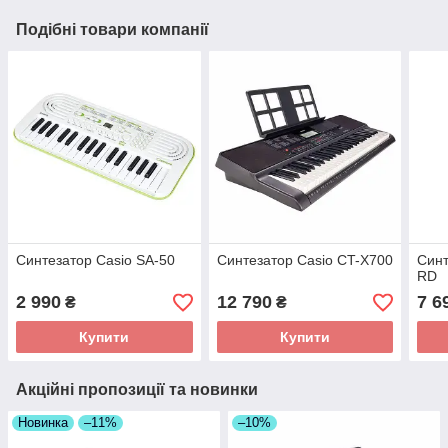
Подібні товари компанії
Синтезатор Casio SA-50
Синтезатор Casio CT-X700
Синт
RD
2 990
12 790
7 6
₴
₴
Купити
Купити
Акційні пропозиції та новинки
Новинка
–11%
–10%