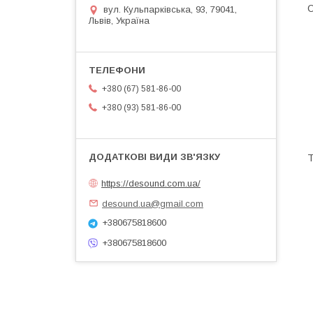
О
вул. Кульпарківська, 93, 79041,
Львів, Україна
+380 (67) 581-86-00
+380 (93) 581-86-00
Т
https://desound.com.ua/
desound.ua@gmail.com
+380675818600
+380675818600