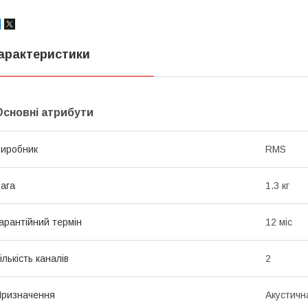
арактеристики
Основні атрибути
иробник
RMS
ага
1.3 кг
арантійний термін
12 міс
ількість каналів
2
ризначення
Акустична