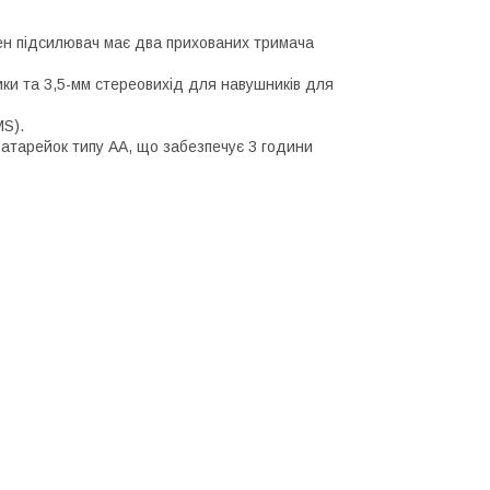
жен підсилювач має два прихованих тримача
ики та 3,5-мм стереовихід для навушників для
MS).
батарейок типу АА, що забезпечує 3 години