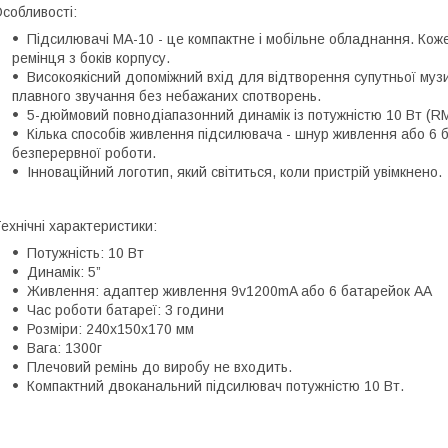
собливості:
Підсилювачі MA-10 - це компактне і мобільне обладнання. Ко
ремінця з боків корпусу.
Високоякісний допоміжний вхід для відтворення супутньої муз
плавного звучання без небажаних спотворень.
5-дюймовий повнодіапазонний динамік із потужністю 10 Вт (R
Кілька способів живлення підсилювача - шнур живлення або 6 
безперервної роботи.
Інноваційний логотип, який світиться, коли пристрій увімкнено.
ехнічні характеристики:
Потужність: 10 Вт
Динамік: 5”
Живлення: адаптер живлення 9v1200mA або 6 батарейок АА
Час роботи батареї: 3 години
Розміри: 240х150х170 мм
Вага: 1300г
Плечовий ремінь до виробу не входить.
Компактний двоканальний підсилювач потужністю 10 Вт.