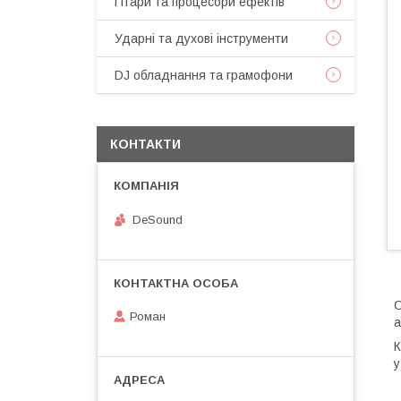
Гітари та процесори ефектів
Ударні та духові інструменти
DJ обладнання та грамофони
КОНТАКТИ
DeSound
С
Роман
а
К
у