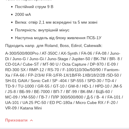
Постійний струм 9 В
2000 мА
Вилка: отвір 2,1 мм всередині та 5 мм зовні
Полярність: внутрішній мінус
Наступна модель від блоку живлення ПСБ-1У
Підходить напр. для Roland, Boss, Edirol, Cakewalk:
A-300/500/800Pro / AT-350C / AX-Synth / FA-06 / FA-08 / Juno-
Di / Juno-G / Juno-Gi / Juno-Stage / Jupiter-50 / BK-7M / BR- 8 /
CD-01A / Cube-ST / MT-90 U / Octa Capture / DP-970 / E-09 /
RD-300 SX / RMP-12 / RS-70 / F-100/110/30e/50/90 / Fantom-
Xa / FA-66 / FP-2/3/4/ FR-1/FR-1X/1B/FR-1XB/18/2/2B /SD-50 /
SH-01 GAIA / Sonic Cell / SP -404 / SP-555 / SPD-30 / TD-4 /
TD-9 / TU-1000 / GR-55 / GT-10 / GW-8 / HD-1 / HPD-10 / JM-5
/ JS-8 / ВБ-99 / ВЕ-7000 / ВП-7 / ВГ-99 / ВК-8М / БЦБ-60 /
МС-09 / УМ-550 / ГВ-7 / ПЛР 300/500/800 / Д-5 / В- 4 / FA-101 /
UA-101 / UA 25 PC-50 / ED PC-180a / Micro Cube RX / F-20 /
VR-09 / Katana Mini
Приховати