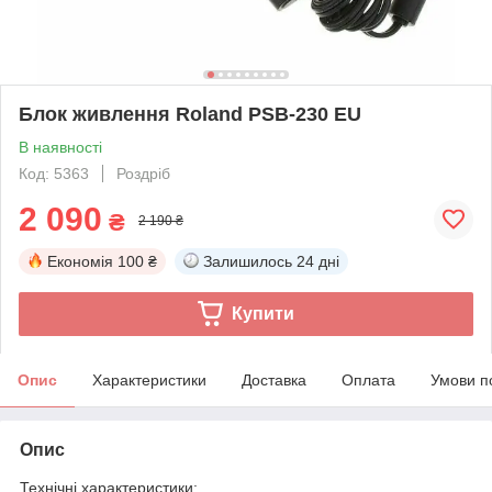
Блок живлення Roland PSB-230 EU
В наявності
Код: 5363
Роздріб
2 090
₴
2 190 ₴
Економія
100 ₴
Залишилось
24 дні
Купити
Опис
Характеристики
Доставка
Оплата
Умови п
Опис
Технічні характеристики: