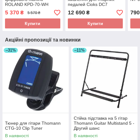
ROLAND KPD-70-WH
педалей Cioks DC7
5 370
12 690
790
₴
₴
5 570 ₴
Купити
Купити
Акційні пропозиції та новинки
–31%
–11%
Стійка підставка на 5 гітар
Тюнер для гітари Thomann
Thomann Guitar Multistand 5 -
CTG-10 Clip Tuner
Другий шанс
В наявності
В наявності