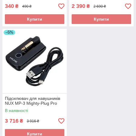
340
2 390
₴
₴
490 ₴
2 690 ₴
Купити
Купити
–5%
Підсилювач для навушників
NUX MP-3 Mighty-Plug Pro
В наявності
3 716
₴
3 916 ₴
Купити