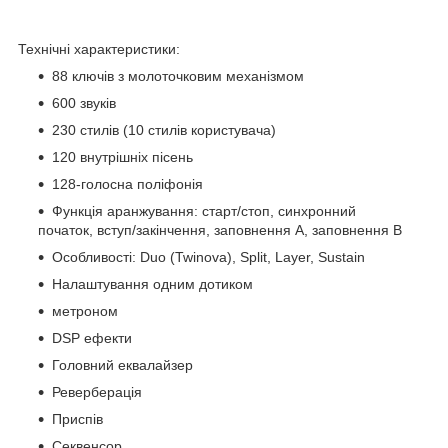
Технічні характеристики:
88 ключів з молоточковим механізмом
600 звуків
230 стилів (10 стилів користувача)
120 внутрішніх пісень
128-голосна поліфонія
Функція аранжування: старт/стоп, синхронний
початок, вступ/закінчення, заповнення A, заповнення B
Особливості: Duo (Twinova), Split, Layer, Sustain
Налаштування одним дотиком
метроном
DSP ефекти
Головний еквалайзер
Реверберація
Приспів
Секвенсор