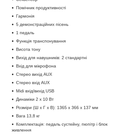
Помічник продуктивності
Гармонія
5 демонстраційних пісень
1 педаль
Функція транспонування
Висота тону
Вихід для навушників: 2 стандартні
Вхід для мікрофона
Стерео вихід AUX
Стерео вхід AUX
Midi вхід/вихід USB
Динаміки 2 х 10 Вт
Розміри (Ш x Г x В): 1365 x 366 x 137 мм
Вага 13,8 кг
Комплектація: педаль сустейну, пюпітр і блок
живлення