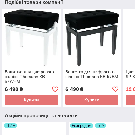
Подібні товари компанії
Банкетка для цифрового
Банкетка для цифрового
Цифр
піаніно Thomann KB-
піаніно Thomann KB-57BM
SP-
57WHM
6 490
6 490
12 
₴
₴
Купити
Купити
Акційні пропозиції та новинки
–12%
Розпродаж
–7%