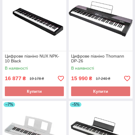
Цифрове піаніно NUX NPK-
Цифрове піаніно Thomann
10 Black
DP-26
В наявності
В наявності
16 877
15 990
₴
₴
19 178 ₴
17 240 ₴
Купити
Купити
–7%
–5%