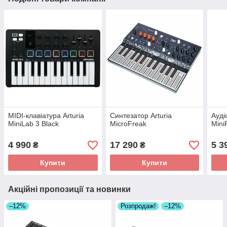
MIDI-клавіатура Arturia
Синтезатор Arturia
Ауді
MiniLab 3 Black
MicroFreak
Mini
4 990
17 290
5 3
₴
₴
Купити
Купити
Акційні пропозиції та новинки
–12%
Розпродаж!
–12%