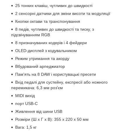
25 тонких клавіш, чутливих до швидкості
2 сенсорні датчики для зміни висоти та модуляції
Кнопки октави та транспонування
8 педів, чутливих до швидкості та тиску, з
підсвічуванням RGB
8 призначуваних кодерів і 4 фейдери
OLED-дисплей з кодувальником
Режим утримання та акорду
Вбудований арпеджиатор
Пам'ять на 8 DAW і користувацькі пресети
Вхід педалі для сустейну, експресії або ножного
перемикача: 6,3 мм роз'єм
MIDI вихід
порт USB-C
Живлення від шини USB
Розміри (Ш x Г x В): 355 x 220 x 50 мм
Вага: 1,5 кг