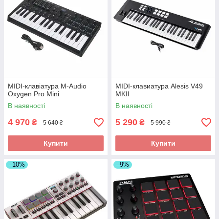
MIDI-клавіатура M-Audio
MIDI-клавиатура Alesis V49
Oxygen Pro Mini
MKII
В наявності
В наявності
4 970
5 290
₴
₴
5 640 ₴
5 990 ₴
Купити
Купити
–10%
–9%