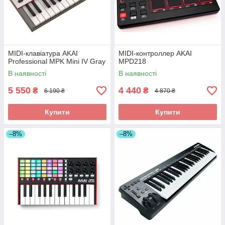
MIDI-клавіатура AKAI
MIDI-контроллер AKAI
Professional MPK Mini IV Gray
MPD218
В наявності
В наявності
5 550
4 440
₴
₴
6 190 ₴
4 870 ₴
Купити
Купити
–8%
–8%