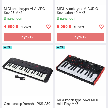
MIDI-клавіатура AKAI APC
MIDI-Клавіатура M-AUDIO
Key 25 MK2
Keystation 49 MK3
В наявності
В наявності
4 590
5 050
₴
₴
4 990 ₴
5 490 ₴
Купити
Купити
–7%
–7%
MIDI клавіатура AKAI MPK
Синтезатор Yamaha PSS-A50
mini Play MK3