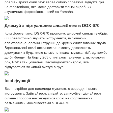
роялів - вражаючий звук являє собою справжнє відчуття гри
на фортепіано, яке може доставити тільки виробник
акустичних фортепіано, такий як Yamaha.
Джемуй з віртуальним ансамблем в DGX-670
Крім фортепіано, DGX-670 пропонує широкий спектр тембрів,
630 реалістично звучать інструментів, включаючи
електропіано, органи і струнні, до крутих синтезованих звуків.
Вдосконалені стилі автоакомпанементу дозволяють
джемувати з будь-якою кількістю інших "музикантів", від комбо
до біг-бенду. На борту 263 стилі акомпанементу, включаючи
рок, R&B і танцювальні. Насолоджуйтесь грою, яка
відчувається як живий виступ в групі.
Інші функції
Все, потрібно для насолоди музикою, є всередині цього
інструменту. Займайтеся, співайте, записуйте і дізнайтеся
більше способів насолодитися грою на фортепіано з
безмежними можливостями з DGX-670.