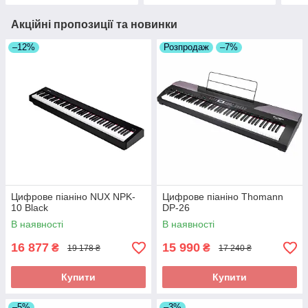
Акційні пропозиції та новинки
–12%
Розпродаж
–7%
Цифрове піаніно NUX NPK-
Цифрове піаніно Thomann
10 Black
DP-26
В наявності
В наявності
16 877
15 990
₴
₴
19 178 ₴
17 240 ₴
Купити
Купити
–5%
–3%