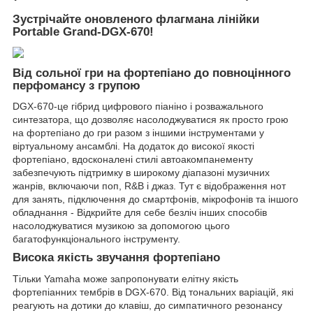
Зустрічайте оновленого флагмана лінійки
Portable Grand-DGX-670!
Від сольної гри на фортепіано до повноцінного
перфомансу з групою
DGX-670-це гібрид цифрового піаніно і розважального
синтезатора, що дозволяє насолоджуватися як просто грою
на фортепіано до гри разом з іншими інструментами у
віртуальному ансамблі. На додаток до високої якості
фортепіано, вдосконалені стилі автоакомпанементу
забезпечують підтримку в широкому діапазоні музичних
жанрів, включаючи поп, R&B і джаз. Тут є відображення нот
для занять, підключення до смартфонів, мікрофонів та іншого
обладнання - Відкрийте для себе безліч інших способів
насолоджуватися музикою за допомогою цього
багатофункціонального інструменту.
Висока якість звучання фортепіано
Тільки Yamaha може запропонувати елітну якість
фортепіанних тембрів в DGX-670. Від тональних варіацій, які
реагують на дотики до клавіш, до симпатичного резонансу