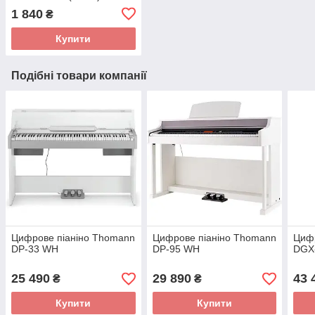
1 840
₴
Купити
Подібні товари компанії
Цифрове піаніно Thomann
Цифрове піаніно Thomann
Цифр
DP-33 WH
DP-95 WH
DGX
25 490
29 890
43 
₴
₴
Купити
Купити