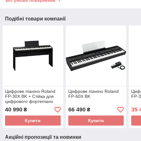
Всі умови повернення
Подібні товари компанії
Цифрове піаніно Roland
Цифрове піаніно Roland
Цифр
FP-30X BK + Стійка для
FP-60X BK
FP-
цифрового фортепіано
ROLAND KSC-70BK
40 990
66 490
35 
₴
₴
Купити
Купити
Акційні пропозиції та новинки