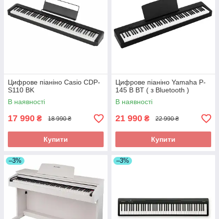
Цифрове піаніно Casio CDP-
Цифрове піаніно Yamaha P-
S110 BK
145 B BT ( з Bluetooth )
В наявності
В наявності
17 990
21 990
₴
₴
18 990 ₴
22 990 ₴
Купити
Купити
–3%
–3%