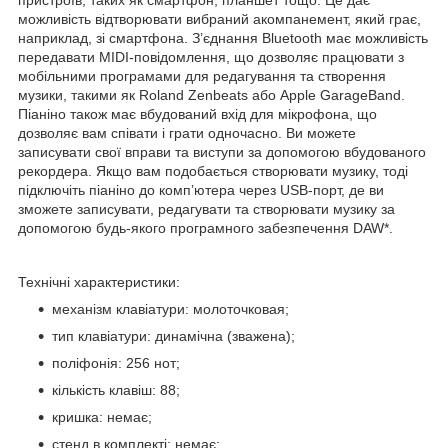
можливість відтворювати вибраний акомпанемент, який грає,
наприклад, зі смартфона. З’єднання Bluetooth має можливість
передавати MIDI-повідомлення, що дозволяє працювати з
мобільними програмами для редагування та створення
музики, такими як Roland Zenbeats або Apple GarageBand.
Піаніно також має вбудований вхід для мікрофона, що
дозволяє вам співати і грати одночасно. Ви можете
записувати свої вправи та виступи за допомогою вбудованого
рекордера. Якщо вам подобається створювати музику, тоді
підключіть піаніно до комп’ютера через USB-порт, де ви
зможете записувати, редагувати та створювати музику за
допомогою будь-якого програмного забезпечення DAW*.
Технічні характеристики:
механізм клавіатури: молоточковая;
тип клавіатури: динамічна (зважена);
поліфонія: 256 нот;
кількість клавіш: 88;
кришка: немає;
стенд в комплекті: немає;