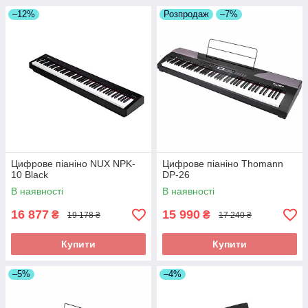
–12%
Розпродаж
–7%
Цифрове піаніно NUX NPK-
Цифрове піаніно Thomann
10 Black
DP-26
В наявності
В наявності
16 877
15 990
₴
₴
19 178 ₴
17 240 ₴
Купити
Купити
–5%
–4%