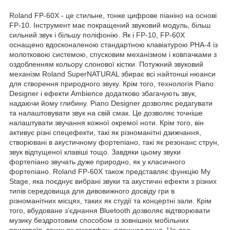
Roland FP-60X - це стильне, тонке цифрове піаніно на основі
FP-10. Інструмент має покращений звуковий модуль, більш
сильний звук і більшу поліфонію. Як і FP-10, FP-60X
оснащено вдосконаленою стандартною клавіатурою PHA-4 із
молотковою системою, спусковим механізмом і ковпачками з
оздобленням кольору слонової кістки. Потужний звуковий
механізм Roland SuperNATURAL збирає всі найтонші нюанси
для створення природного звуку. Крім того, технологія Piano
Designer і ефекти Ambience додатково збагачують звук,
надаючи йому глибину. Piano Designer дозволяє редагувати
та налаштовувати звук на свій смак. Це дозволяє точніше
налаштувати звучання кожної окремої ноти. Крім того, він
активує різні спецефекти, такі як різноманітні дзижчання,
створювані в акустичному фортепіано, такі як резонанс струн,
звук відпущеної клавіші тощо. Завдяки цьому звуки
фортепіано звучать дуже природно, як у класичного
фортепіано. Roland FP-60X також представляє функцію My
Stage, яка поєднує вибрані звуки та акустичні ефекти з різних
типів середовища для дивовижного досвіду гри в
різноманітних місцях, таких як студії та концертні зали. Крім
того, вбудоване з’єднання Bluetooth дозволяє відтворювати
музику бездротовим способом із зовнішніх мобільних
пристроїв, таких як смартфон, планшет тощо. Це дає