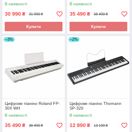
В наявності
В наявності
30 990
35 490
₴
₴
31 990 ₴
36 490 ₴
Купити
Купити
–3%
–2%
Цифрове піаніно Roland FP-
Цифрове піаніно Thomann
30X WH
SP-320
В наявності
В наявності
35 490
12 890
₴
₴
36 490 ₴
13 190 ₴