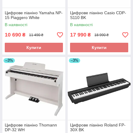
Цифрове піаніно Yamaha NP-
Цифрове піаніно Casio CDP-
15 Piaggero White
S110 BK
В наявності
В наявності
10 690
17 990
₴
₴
11 490 ₴
18 990 ₴
Купити
Купити
–3%
–3%
Цифрове піаніно Thomann
Цифрове піаніно Roland FP-
DP-32 WH
30X BK