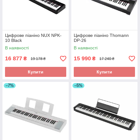
Цифрове піаніно NUX NPK-
Цифрове піаніно Thomann
10 Black
DP-26
В наявності
В наявності
16 877
15 990
₴
₴
19 178 ₴
17 240 ₴
Купити
Купити
–7%
–5%