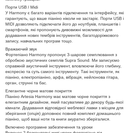
Порти USB / Midi
У Harmony є багато варіантів підключення та інтерфейсу, які
гарантують, що ваше піаніно ніколи не застаріє. Порти USB і
MIDI дозволяють підключати його до ноутбуків, планшетів і
смартфонів, які пропонують дивовижні можливості для
додавання нових тембрів інструментів, багатодоріжкового
запису, навчальних програм тощо.
Вражаючий звук
Фортепіано Harmony пропонує 3-шарове семплювання з
обробкою акустичних семплів Supra Sound. Ми записуємо
справжній акустичний інструмент, вловлюючи його глибину,
експресію та суть самого інструменту. Такі інструменти, як
піаніно, електропіаніно, арфа, вібрація, нейлонова гітара,
орган, струнні та бас.
Елегантне чорне матове покриття
Піаніно Artesia Harmony має матове чорне покриття з
елегантним дизайном, який пасуватиме до декору будь-якої
кімнати. Додавання відповідної меблевої лавки з місцем для
зберігання (опція) доповнює повний комплект домашнього
піаніно, щоб ваші ноти та книги акуратно зберігалися.
Включено програмне забезпечення та уроки
Включає 2 безкоштовні живі уроки фортепіано від