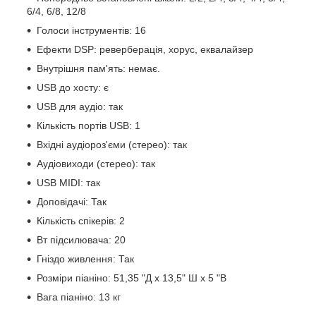
6/4, 6/8, 12/8
Голоси інструментів: 16
Ефекти DSP: реверберація, хорус, еквалайзер
Внутрішня пам'ять: немає.
USB до хосту: є
USB для аудіо: так
Кількість портів USB: 1
Вхідні аудіороз'єми (стерео): так
Аудіовиходи (стерео): так
USB MIDI: так
Доповідачі: Так
Кількість спікерів: 2
Вт підсилювача: 20
Гніздо живлення: Так
Розміри піаніно: 51,35 "Д x 13,5" Ш x 5 "В
Вага піаніно: 13 кг