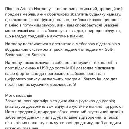
Піаніно Artesia Harmony — це не лише стильний, традиційний
предмет меблів, який обов’язково збагатить будь-яку кімнату,
це також повністю функціональне, глибоко виразне цифрове
піаніно з потужним звуком, який вам сподобається! Зважені
молоточкові клавіші забезпечують гладке, природне відчуття,
що нагадує традиційне акустичне піаніно.
Harmony постачається з елегантною меблевою підставкою з
вбудованою системою з трьох педалей із педалями Soft-,
Sostenuto- та Sustain.
Harmony також включає в себе новітні музичні технології, а
порт підключення USB до хосту MIDI дозволяє підключити
ваше фортепіано до програмного забезпечення для
цифрового запису, навчальних програм і багато іншого для
нескінченних музичних можливостей!
Молоткова дія
Зважена, повнорозмірна та динамічна (чутлива до ударів)
клавіатура дозволить вам відчути акустичне піаніно під рукою!
Його передовий, природно збалансований акустичний дизайн
забезпечує динамічний відгук і плавне відтворення, а також
п'ять різних налаштувань чутливості до дотику, щоб догодити
кожному гравцеві.