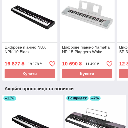
Цифрове піаніно NUX
Цифрове піаніно Yamaha
Цифр
NPK-10 Black
NP-15 Piaggero White
SP-
16 877
10 690
12 
₴
₴
19 178 ₴
11 490 ₴
Купити
Купити
Акційні пропозиції та новинки
–12%
Розпродаж
–7%