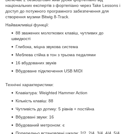
національних експертів з фортепіано через Take Lessons і
доступ до потужного програмного забезпечення для
створення музики Bitwig 8-Track.
Найважливіші функції:
88 зважених молоткових клавіш, чутливих до
швидкості
Глибока, міцна звукова система
Меблева стійка в тон з трьома педалями
16 вбудованих звуків
Вбудоване підключення USB MIDI
Технічні характеристики:
Клавіатура: Weighted Hammer Action
Кількість клавіш: 88
Чутливість до дотику: 5 рівнів + постійна
Вбудовані звуки: 16
Вбудований метроном: є
Попередньо встановлені шкали: 2/2, 2/4, 3/4, 4/4, 5/4,