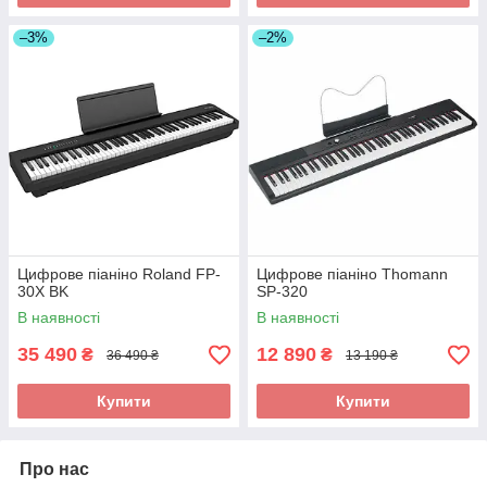
–3%
–2%
Цифрове піаніно Roland FP-
Цифрове піаніно Thomann
30X BK
SP-320
В наявності
В наявності
35 490
12 890
₴
₴
36 490 ₴
13 190 ₴
Купити
Купити
Про нас