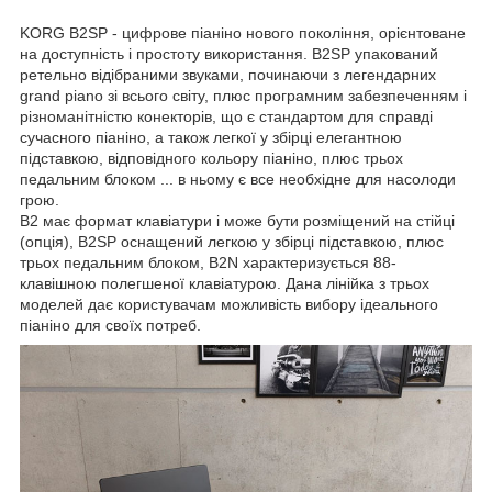
KORG B2SP - цифрове піаніно нового покоління, орієнтоване
на доступність і простоту використання. B2SP упакований
ретельно відібраними звуками, починаючи з легендарних
grand piano зі всього світу, плюс програмним забезпеченням і
різноманітністю конекторів, що є стандартом для справді
сучасного піаніно, а також легкої у збірці елегантною
підставкою, відповідного кольору піаніно, плюс трьох
педальним блоком ... в ньому є все необхідне для насолоди
грою.
B2 має формат клавіатури і може бути розміщений на стійці
(опція), B2SP оснащений легкою у збірці підставкою, плюс
трьох педальним блоком, B2N характеризується 88-
клавішною полегшеної клавіатурою. Дана лінійка з трьох
моделей дає користувачам можливість вибору ідеального
піаніно для своїх потреб.