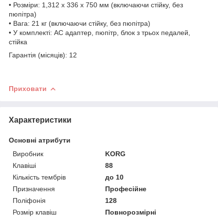
• Розміри: 1,312 x 336 x 750 мм (включаючи стійку, без
пюпітра)
• Вага: 21 кг (включаючи стійку, без пюпітра)
• У комплекті: AC адаптер, пюпітр, блок з трьох педалей,
стійка
Гарантія (місяців): 12
Приховати
Характеристики
Основні атрибути
Виробник
KORG
Клавіші
88
Кількість тембрів
до 10
Призначення
Професійне
Поліфонія
128
Розмір клавіш
Повнорозмірні