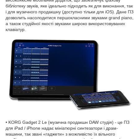
бібліотеку звуків, яке ідеально підходить як для виконання, так
і для музичного продакшну (доступно тільки для iOS). Дане ПЗ
дозволить насолодитися першокласними звуками grand piano,
а також студійної якості звуками широко використовуваних
клавіатур.
• KORG Gadget 2 Le (музична продакшн DAW студія) - це ПЗ
для iPad / iPhone надає мініатюрні синтезатори і драм-
машини, так звані «гаджети» з можливістю їх вільного