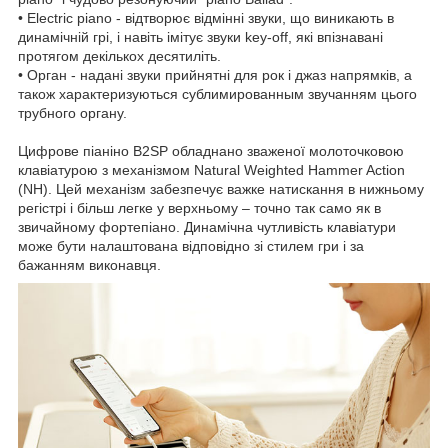
• Electric piano - відтворює відмінні звуки, що виникають в
динамічній грі, і навіть імітує звуки key-off, які впізнавані
протягом декількох десятиліть.
• Орган - надані звуки прийнятні для рок і джаз напрямків, а
також характеризуються сублимированным звучанням цього
трубного органу.
Цифрове піаніно В2ЅР обладнано зваженої молоточковою
клавіатурою з механізмом Natural Weighted Hammer Action
(NH). Цей механізм забезпечує важке натискання в нижньому
регістрі і більш легке у верхньому – точно так само як в
звичайному фортепіано. Динамічна чутливість клавіатури
може бути налаштована відповідно зі стилем гри і за
бажанням виконавця.