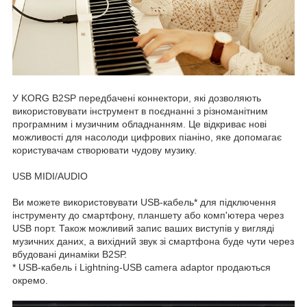
У KORG B2SP передбачені коннектори, які дозволяють
використовувати інструмент в поєднанні з різноманітним
програмним і музичним обладнанням. Це відкриває нові
можливості для насолоди цифрових піаніно, яке допомагає
користувачам створювати чудову музику.
USB MIDI/AUDIO
Ви можете використовувати USB-кабель* для підключення
інструменту до смартфону, планшету або комп'ютера через
USB порт. Також можливий запис ваших виступів у вигляді
музичних даних, а вихідний звук зі смартфона буде чути через
вбудовані динаміки В2ЅР.
* USB-кабель і Lightning-USB camera adaptor продаються
окремо.