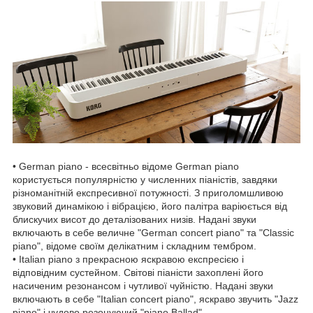
• German piano - всесвітньо відоме German piano
користується популярністю у численних піаністів, завдяки
різноманітній експресивної потужності. З приголомшливою
звуковий динамікою і вібрацією, його палітра варіюється від
блискучих висот до деталізованих низів. Надані звуки
включають в себе величне "German concert piano" та "Classic
piano", відоме своїм делікатним і складним тембром.
• Italian piano з прекрасною яскравою експресією і
відповідним сустейном. Світові піаністи захоплені його
насиченим резонансом і чутливої чуйністю. Надані звуки
включають в себе "Italian concert piano", яскраво звучить "Jazz
piano" і чудово резонуючий "piano Ballad".