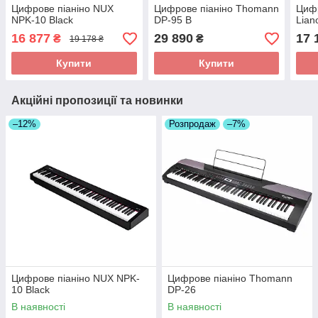
Цифрове піаніно NUX
Цифрове піаніно Thomann
Цифр
NPK-10 Black
DP-95 B
Lian
16 877
29 890
17 
₴
₴
19 178 ₴
Купити
Купити
Акційні пропозиції та новинки
–12%
Розпродаж
–7%
Цифрове піаніно NUX NPK-
Цифрове піаніно Thomann
10 Black
DP-26
В наявності
В наявності