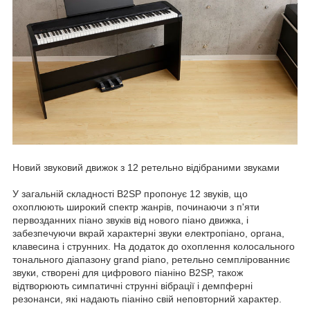
Новий звуковий движок з 12 ретельно відібраними звуками
У загальній складності B2SP пропонує 12 звуків, що
охоплюють широкий спектр жанрів, починаючи з п'яти
первозданних піано звуків від нового піано движка, і
забезпечуючи вкрай характерні звуки електропіано, органа,
клавесина і струнних. На додаток до охоплення колосального
тонального діапазону grand piano, ретельно семплірованниє
звуки, створені для цифрового піаніно B2SP, також
відтворюють симпатичні струнні вібрації і демпферні
резонанси, які надають піаніно свій неповторний характер.