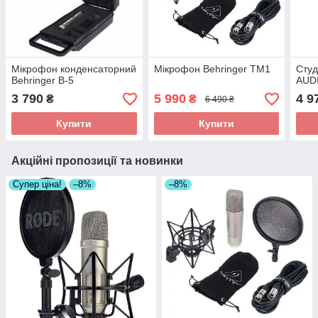
Мікрофон конденсаторний
Мікрофон Behringer TM1
Студ
Behringer B-5
AUDI
3 790
5 990
4 9
₴
₴
6 490 ₴
Купити
Купити
Акційні пропозиції та новинки
Супер ціна!
–8%
–8%