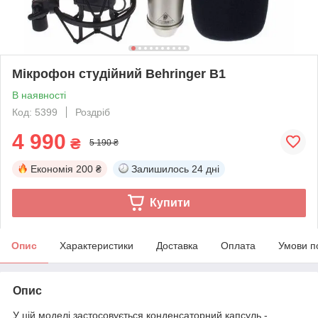
Мікрофон студійний Behringer B1
В наявності
Код: 5399
Роздріб
4 990
₴
5 190 ₴
Економія
200 ₴
Залишилось
24 дні
Купити
Опис
Характеристики
Доставка
Оплата
Умови п
Опис
У цій моделі застосовується конденсаторний капсуль -