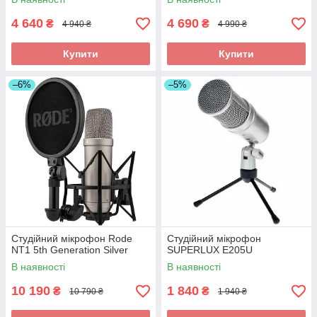
4 640
4 690
₴
₴
4 940 ₴
4 990 ₴
Купити
Купити
–6%
–5%
Студійний мікрофон Rode
Студійний мікрофон
NT1 5th Generation Silver
SUPERLUX E205U
В наявності
В наявності
10 190
1 840
₴
₴
10 790 ₴
1 940 ₴