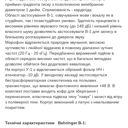
приймач градієнта тиску з позолоченою мембраною
діаметром 1 дюйм. Спрямованість - кардіоїда.
Області застосування В-1: озвучування мови і вокалу як в
студійних, так і позастудійних умовах. Здатність працювати з
високими рівнями звукового тиску (до 148 дБ) і низький рівень
власного шуму дозволяють застосовувати В-1 для запису в
близькому розташуванні до джерела звуку.
Мікрофон відрізняється природне звучання, високою
чутливістю і лінійної віддачею в повному діапазоні чутних
частот (20 Гц - 20 кГц). Передбачено виражений підйом в
області середніх-високих частот, що в багатьох випадках
дозволяє обійтися без додаткової еквалізациі.
На корпусі У-1 є відключаються обрізний фільтр НЧ і
атенюатор -10 дБ. У вихідному каскаді застосовується
бестрасформаторная схемотехніка на польових
транзисторах, що вимагає фантомного живлення +48 В. В
комплект поставки входять кофр для зберігання і
перенесення, еластична підвіска типу "павук" і захист від вітру
з полімерної піни. Корпус виконаний з латуні з нікельованим
покриттям.
Технічні характеристики
Behringer B-1: