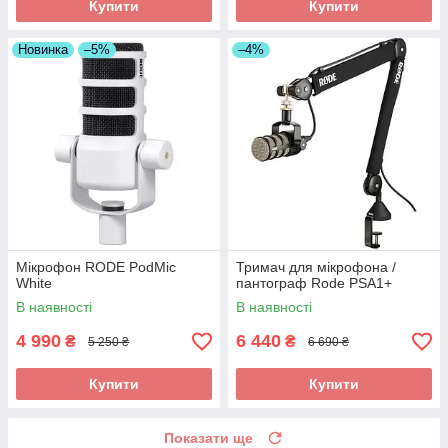
Купити
Купити
Новинка
–5%
–4%
Мікрофон RODE PodMic
Тримач для мікрофона /
White
пантограф Rode PSA1+
В наявності
В наявності
4 990
6 440
₴
₴
5 250 ₴
6 690 ₴
Купити
Купити
Показати ще