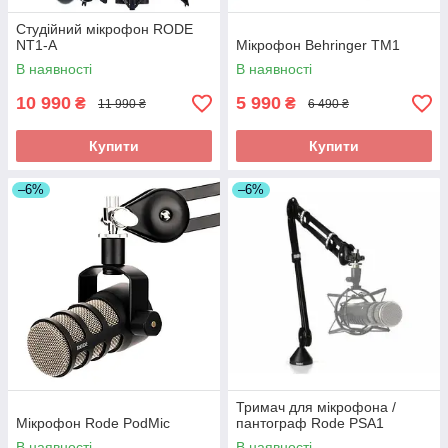
Студійний мікрофон RODE
NT1-A
Мікрофон Behringer TM1
В наявності
В наявності
10 990
5 990
₴
₴
11 990 ₴
6 490 ₴
Купити
Купити
–6%
–6%
Тримач для мікрофона /
Мікрофон Rode PodMic
пантограф Rode PSA1
В наявності
В наявності