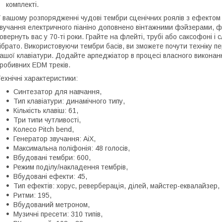
комплекті.
 вашому розпорядженні чудові тембри сценічних роялів з ефектом
вучання електричного піаніно доповнено вінтажними фэйзерами, ф
овернуть вас у 70-ті роки. Грайте на флейті, трубі або саксофоні і
ібрато. Використовуючи тембри басів, ви зможете почути техніку п
ашої клавіатури. Додайте арпеджіатор в процесі власного виконан
робивних EDM треків.
ехнічні характеристики:
Синтезатор для навчання,
Тип клавіатури: динамічного типу,
Кількість клавіш: 61,
Три типи чутливості,
Колесо Pitch bend,
Генератор звучання: AiX,
Максимальна поліфонія: 48 голосів,
Вбудовані тембри: 600,
Режим поділу/накладення тембрів,
Вбудовані ефекти: 45,
Тип ефектів: хорус, реверберація, ділей, майстер-еквалайзер,
Ритми: 195,
Вбудований метроном,
Музичні пресети: 310 типів,