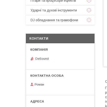
Гітари та процесори ефектів
Ударні та духові інструменти
DJ обладнання та грамофони
КОНТАКТИ
DeSound
С
Роман
П
р
с
г
і