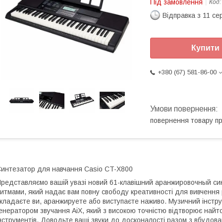
Під замовлення
Код
Відправка з 11 се
Купити
+380 (67) 581-86-00
повернення товару п
интезатор для навчання Casio CT-X800
редставляємо вашій увазі новий 61-клавішний аранжировочный син
итмами, який надає вам повну свободу креативності для вивчення р
кладаєте ви, аранжируете або виступаєте наживо. Музичний інст
енератором звучання AiX, який з високою точністю відтворює найт
нструментів. Доводьте ваші звуки до досконалості разом з вбудо