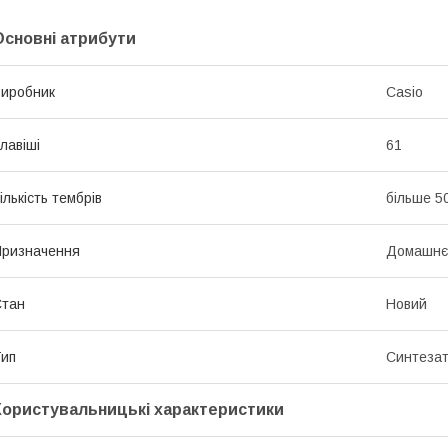
Основні атрибути
иробник
Casio
лавіші
61
ількість тембрів
більше 5
ризначення
Домашнє
Стан
Новий
ип
Синтеза
Користувальницькі характеристики