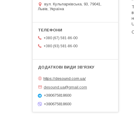
вул. Кульпарківська, 93, 79041,
Т
Львів, Україна
в
н
U
О
+380 (67) 581-86-00
+380 (93) 581-86-00
https://desound.com.ua/
desound.ua@gmail.com
+380675818600
+380675818600