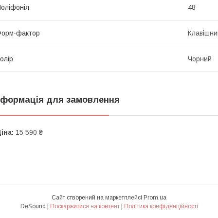
оліфонія
48
Форм-фактор
Клавішни
олір
Чорний
нформація для замовлення
іна:
15 590 ₴
Сайт створений на маркетплейсі
Prom.ua
DeSound |
Поскаржитися на контент
|
Політика конфіденційності