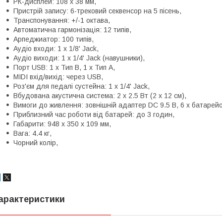
РК-дисплей: 108 х 38 мм,
Пристрій запису: 6-трековий секвенсор на 5 пісень,
Транспонування: +/-1 октава,
Автоматична гармонізація: 12 типів,
Арпеджиатор: 100 типів,
Аудіо входи: 1 х 1/8' Jack,
Аудіо виходи: 1 х 1/4' Jack (навушники),
Порт USB: 1 x Тип B, 1 х Тип А,
MIDI вхід/вихід: через USB,
Роз'єм для педалі сустейна: 1 х 1/4' Jack,
Вбудована акустична система: 2 х 2.5 Вт (2 х 12 см),
Вимоги до живлення: зовнішній адаптер DC 9.5 В, 6 х батарейо
Приблизний час роботи від батарей: до 3 годин,
Габарити: 948 x 350 x 109 мм,
Вага: 4.4 кг,
Чорний колір,
арактеристики