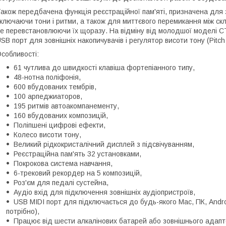
акож передбачена функція реєстраційної пам'яті, призначена для 
ключаючи тони і ритми, а також для миттєвого перемикання між с
е перевстановлюючи їх щоразу. На відміну від молодшої моделі C
SB порт для зовнішніх накопичувачів і регулятор висоти тону (Pitch
собливості:
61 чутлива до швидкості клавіша фортепіанного типу,
48-нотна поліфонія,
600 вбудованих тембрів,
100 арпеджиаторов,
195 ритмів автоакомпанементу,
160 вбудованих композицій,
Поліпшені цифрові ефекти,
Колесо висоти тону,
Великий рідкокристалічний дисплей з підсвічуванням,
Реєстраційна пам'ять 32 установками,
Покрокова система навчання,
6-трековий рекордер на 5 композицій,
Роз'єм для педалі сустейна,
Аудіо вхід для підключення зовнішніх аудіопристроїв,
USB MIDI порт для підключається до будь-якого Mac, ПК, Andro
потрібно),
Працює від шести алкалінових батарей або зовнішнього адапте