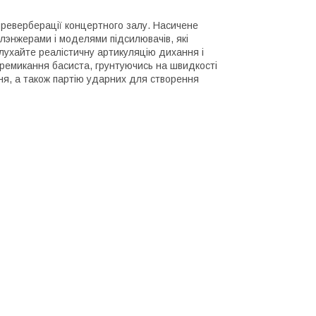
 реверберації концертного залу. Насичене
лэнжерами і моделями підсилювачів, які
 слухайте реалістичну артикуляцію дихання і
еремикання басиста, грунтуючись на швидкості
ня, а також партію ударних для створення