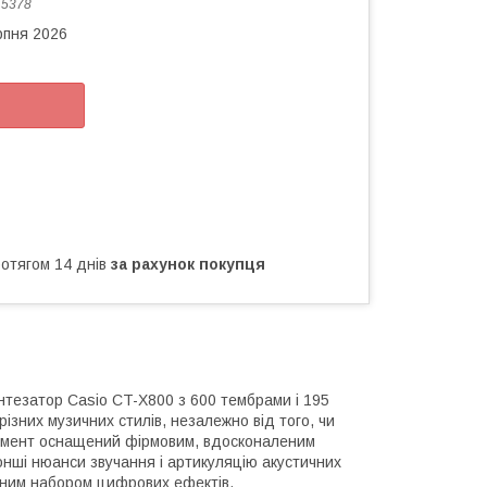
:
5378
рпня 2026
ротягом 14 днів
за рахунок покупця
тезатор Casio CT-X800 з 600 тембрами і 195
ізних музичних стилів, незалежно від того, чи
румент оснащений фірмовим, вдосконаленим
онші нюанси звучання і артикуляцію акустичних
ваним набором цифрових ефектів.