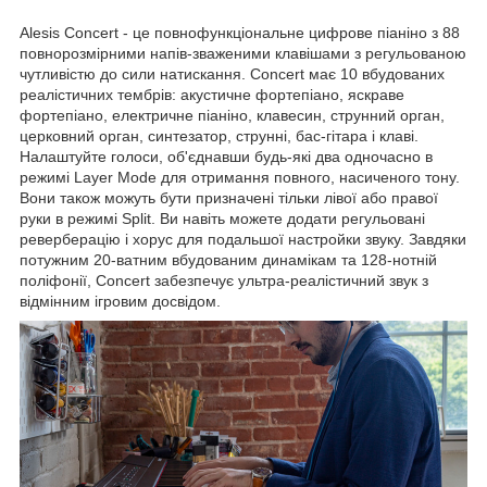
Alesis Concert - це повнофункціональне цифрове піаніно з 88
повнорозмірними напів-зваженими клавішами з регульованою
чутливістю до сили натискання. Concert має 10 вбудованих
реалістичних тембрів: акустичне фортепіано, яскраве
фортепіано, електричне піаніно, клавесин, струнний орган,
церковний орган, синтезатор, струнні, бас-гітара і клаві.
Налаштуйте голоси, об'єднавши будь-які два одночасно в
режимі Layer Mode для отримання повного, насиченого тону.
Вони також можуть бути призначені тільки лівої або правої
руки в режимі Split. Ви навіть можете додати регульовані
реверберацію і хорус для подальшої настройки звуку. Завдяки
потужним 20-ватним вбудованим динамікам та 128-нотній
поліфонії, Concert забезпечує ультра-реалістичний звук з
відмінним ігровим досвідом.