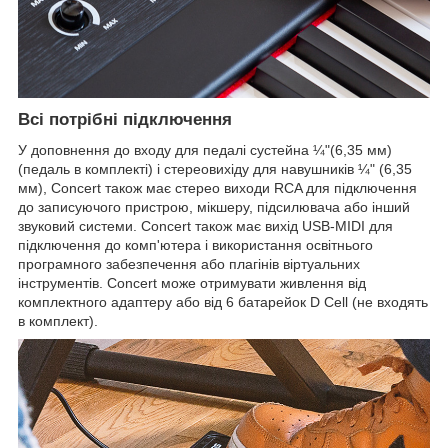
Всі потрібні підключення
У доповнення до входу для педалі сустейна ¼"(6,35 мм)
(педаль в комплекті) і стереовихіду для навушників ¼" (6,35
мм), Concert також має стерео виходи RCA для підключення
до записуючого пристрою, мікшеру, підсилювача або інший
звуковий системи. Concert також має вихід USB-MIDI для
підключення до комп'ютера і використання освітнього
програмного забезпечення або плагінів віртуальних
інструментів. Concert може отримувати живлення від
комплектного адаптеру або від 6 батарейок D Cell (не входять
в комплект).