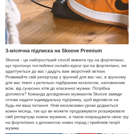
3-місячна підписка на Skoove Premium
Skoove - це найпростіший спосіб вивчити гру на фортепіано,
що пропонує поглиблені онлайн-курси гри на фортепіано, які
адаптуються до вас і дадуть вам зворотний зв'язок.
Розвивайте свій репертуар у зручний для вас час, в зручному
для вас темпі з ретельно підібраним каталогом, наповненим
всім, від сучасних хітів до класичної музики. Потрібна
допомога? Команда досвідчених музикантів Skoove завжди
готова надати індивідуальну підтримку, щоб відповісти на
будь-які ваші питання. Нові ексклюзивні уроки додаються
кожен місяць, так що ви можете продовжувати розширювати
свій репертуар новою музикою, а також покращувати свою гру
на фортепіано з допомогою нових порад і прийомів теорії
музики.