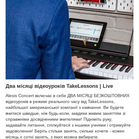
Два місяці відеоуроків TakeLessons | Live
Alesis Concert включає в себе ДВА МІСЯЦІ БЕЗКОШТОВНИХ
відеоуроків в режимі реального часу від TakeLessons,
найбільшої американської компанії з навчання. Ви будете
вчитися швидше, ніж будь-коли, завдяки живим заняттям зі
справжніми досвідченими вчителями! Підніміть руку,
задавайте питання, спілкуйтеся з іншими учнями і отримуйте
задоволення! Беріть стільки занять, скільки хочете - кожен
місяць є сотні занять, з яких можна вибирати.