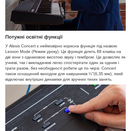
Потужні освітні функції
У Alesis Concert є неймовірно корисна функція під назвою
Lesson Mode (Режим уроку). Ця функція ділить 88 клавіш на
дві зони з однаковою висотою звуку і тембром. Це дозволяє як
учневі, так і викладачеві легко спостерігати один за одним і
грати разом, без необхідності робити це по черзі. Concert
також оснащений виходом для навушників ¼"(6,35 мм), який
відключає внутрішні динаміки для зручних тихих занять.