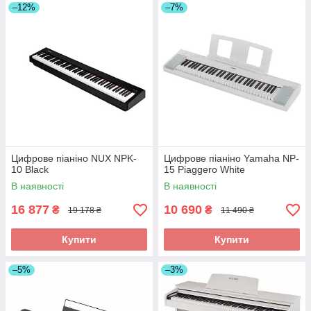
–12%
–7%
Цифрове піаніно NUX NPK-
Цифрове піаніно Yamaha NP-
10 Black
15 Piaggero White
В наявності
В наявності
16 877
10 690
₴
₴
19 178 ₴
11 490 ₴
Купити
Купити
–5%
–3%