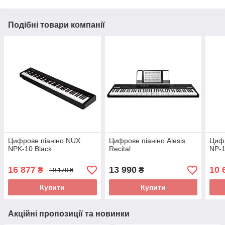
Подібні товари компанії
Цифрове піаніно NUX
Цифрове піаніно Alesis
Цифр
NPK-10 Black
Recital
NP-1
16 877
13 990
10 
₴
₴
19 178 ₴
Купити
Купити
Акційні пропозиції та новинки