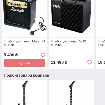
Комбопідсилювач Marshall
Комбопідсилювач VOX
Ком
MG10G
VT20X
THR1
5 490
₴
11 490
16 
₴
Купити
Подібні товари компанії