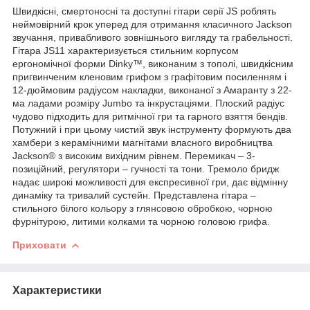
Швидкісні, смертоносні та доступні гітари серії JS роблять
неймовірний крок уперед для отримання класичного Jackson
звучання, привабливого зовнішнього вигляду та грабельності.
Гітара JS11 характеризується стильним корпусом
ергономічної форми Dinky™, виконаним з тополі, швидкісним
пригвинченим кленовим грифом з графітовим посиленням і
12-дюймовим радіусом накладки, виконаної з Амаранту з 22-
ма ладами розміру Jumbo та інкрустаціями. Плоский радіус
чудово підходить для ритмічної гри та гарного взяття бендів.
Потужний і при цьому чистий звук інструменту формують два
хамбери з керамічними магнітами власного виробництва
Jackson® з високим вихідним рівнем. Перемикач – 3-
позиційний, регулятори – гучності та тони. Тремоло бридж
надає широкі можливості для експресивної гри, дає відмінну
динаміку та тривалий сустейн. Представлена гітара –
стильного білого кольору з глянсовою обробкою, чорною
фурнітурою, литими колками та чорною головою грифа.
Приховати
Характеристики