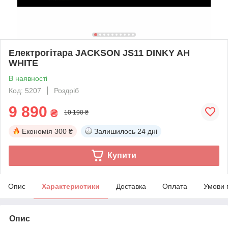
Електрогітара JACKSON JS11 DINKY AH
WHITE
В наявності
Код: 5207
Роздріб
9 890
₴
10 190 ₴
Економія
300 ₴
Залишилось
24 дні
Купити
Опис
Характеристики
Доставка
Оплата
Умови 
Опис