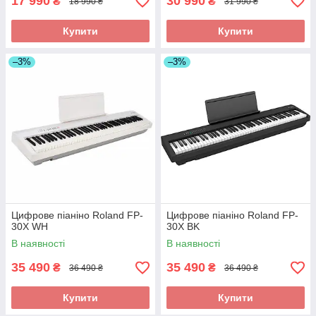
17 990
30 990
₴
₴
18 990 ₴
31 990 ₴
Купити
Купити
–3%
–3%
Цифрове піаніно Roland FP-
Цифрове піаніно Roland FP-
30X WH
30X BK
В наявності
В наявності
35 490
35 490
₴
₴
36 490 ₴
36 490 ₴
Купити
Купити