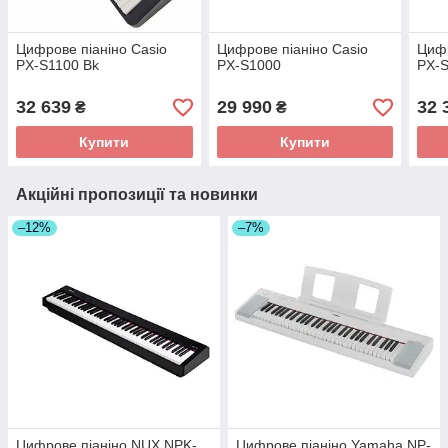
Цифрове піаніно Casio
Цифрове піаніно Casio
Цифр
PX-S1100 Bk
PX-S1000
PX-
32 639
29 990
32 
₴
₴
Купити
Купити
Акційні пропозиції та новинки
–12%
–7%
Цифрове піаніно NUX NPK-
Цифрове піаніно Yamaha NP-