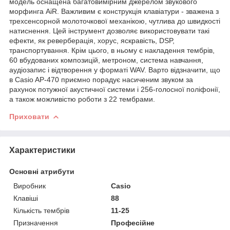
модель оснащена багатовимірним джерелом звукового
морфинга AiR. Важливим є конструкція клавіатури - зважена з
трехсенсорной молоточкової механікою, чутлива до швидкості
натиснення. Цей інструмент дозволяє використовувати такі
ефекти, як реверберація, хорус, яскравість, DSP,
транспортування. Крім цього, в ньому є накладення тембрів,
60 вбудованих композицій, метроном, система навчання,
аудіозапис і відтворення у форматі WAV. Варто відзначити, що
в Casio AP-470 приємно порадує насиченим звуком за
рахунок потужної акустичної системи і 256-голосної поліфонії,
а також можливістю роботи з 22 тембрами.
Приховати
Характеристики
Основні атрибути
Виробник
Casio
Клавіші
88
Кількість тембрів
11-25
Призначення
Професійне