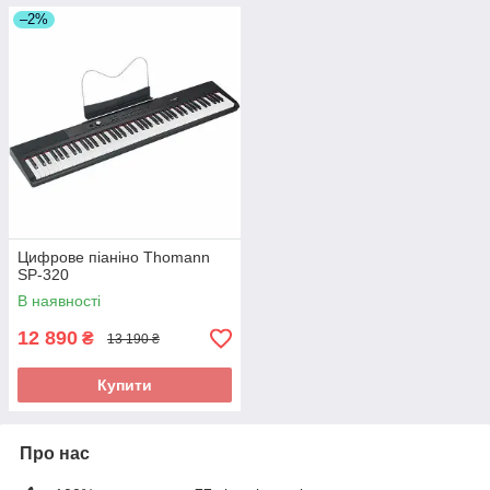
–2%
Цифрове піаніно Thomann
SP-320
В наявності
12 890
₴
13 190 ₴
Купити
Про нас