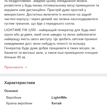
та бездротовими. Завдяки цьому обладнання можна
розмістити у будь-якому оптимальному місці приміщення та
керувати ним дистанційно. Пристрій дуже простий у
використанні. Достатньо включити їх кнопкою на задній
частині корпусу і через деякий час можна насолоджуватися
густим туманом, що йде з переднього сопла.
LIGHT4ME FM 1200 - найкращий генератор для будь-якої
групи або ді-джея, який хоче швидко та легко забезпечити
найкращу якість свого виступу. Це зробить світлові промені
невидимими досі, вони набудуть чіткості та кольору.
Генератор буде дуже добре працювати в таких місцях, як
банкетні та весільні зали, а також інші приміщення площею
близько 80 кв.
Приховати
Характеристики
Основні
Виробник
Light4Me
Країна виробник
Китай