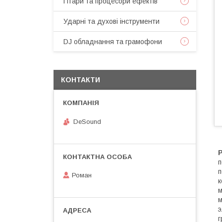
Гітари та процесори ефектів
Ударні та духові інструменти
DJ обладнання та грамофони
КОНТАКТИ
DeSound
п
п
Роман
к
м
м
э
г