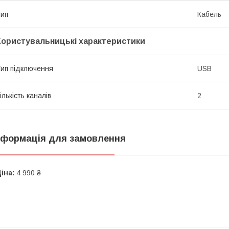
ип
Кабель
Користувальницькі характеристики
ип підключення
USB
ількість каналів
2
нформація для замовлення
іна:
4 990 ₴