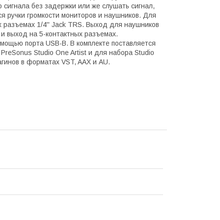
сигнала без задержки или же слушать сигнал,
я ручки громкости мониторов и наушников. Для
 разъемах 1/4'' Jack TRS. Выход для наушников
 и выход на 5-контактных разъемах.
омощью порта USB-B. В комплекте поставляется
reSonus Studio One Artist и для набора Studio
гинов в форматах VST, AAX и AU.
s