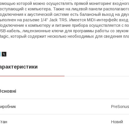
омощью которой можно осуществлять прямой мониторинг входного 
оступающий с компьютера. Также на лицевой панели располагаютс
одключения к акустической системе есть балансный выход на двух
ыполнен на разъеме 1/4'' Jack TRS. Имеется MIDI-интерфейс вход
одключение к компьютеру и питание прибора осуществляется с п
SB-кабель, лицензионные ключи для программы работы со звуком P
agic, который содержит несколько необходимых для сведения пла
арактеристики
Основні
иробник
PreSonu
Стан
Новий