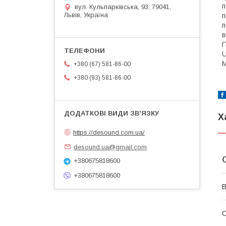
п
вул. Кульпарківська, 93, 79041,
Львів, Україна
п
п
в
П
U
M
+380 (67) 581-86-00
+380 (93) 581-86-00
Х
https://desound.com.ua/
desound.ua@gmail.com
+380675818600
+380675818600
В