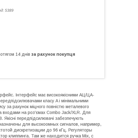
од:
5389
ротягом 14 днів
за рахунок покупця
ерфейс. Інтерфейс має високоякісними АЦ/ЦА-
ередпідсилювачами класу A і мінімальними
ису за рахунок міцного повністю металевого
а входами на роз'ємах Combo Jack/XLR. Для
. Якісні передпідсилювачі забезпечують
дназначены для высокоомных сигналов, например,
стотой дискретизации до 96 кГц. Регуляторы
ор клиппинга. Там же находится ручка Mix, с