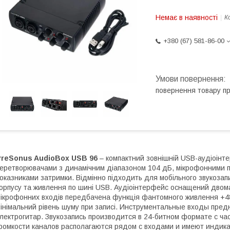
Немає в наявності
К
+380 (67) 581-86-00
повернення товару п
PreSonus AudioBox USB 96
– компактний зовнішній USB-аудіоінт
еретворювачами з динамічним діапазоном 104 дБ, мікрофонними п
оказниками затримки. Відмінно підходить для мобільного звукозап
орпусу та живлення по шині USB. Аудіоінтерфейс оснащений двом
ікрофонних входів передбачена функція фантомного живлення +48
інімальний рівень шуму при записі. Инструментальные входы пре
лектрогитар. Звукозапись производится в 24-битном формате с ча
ромкости каналов располагаются рядом с входами и имеют индикат