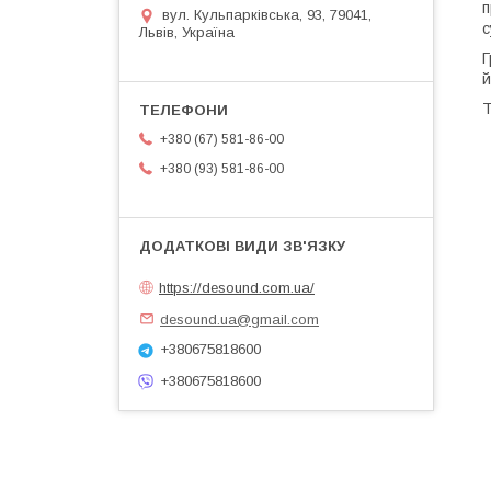
п
вул. Кульпарківська, 93, 79041,
с
Львів, Україна
Г
й
Т
+380 (67) 581-86-00
+380 (93) 581-86-00
https://desound.com.ua/
desound.ua@gmail.com
+380675818600
+380675818600