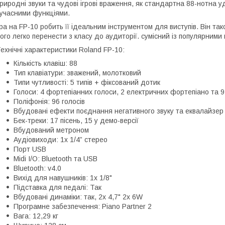
риродні звуки та чудові ігрові враження, як стандартна 88-нотна 
учасними функціями.
ра на FP-10 робить її ідеальним інструментом для виступів. Він та
ого легко перенести з класу до аудиторії. сумісний із популярним
ехнічні характеристики Roland FP-10:
Кількість клавіш: 88
Тип клавіатури: зважений, молотковий
Типи чутливості: 5 типів + фіксований дотик
Голоси: 4 фортепіанних голоси, 2 електричних фортепіано та 9
Поліфонія: 96 голосів
Вбудовані ефекти поєднання негативного звуку та еквалайзер
Бек-треки: 17 пісень, 15 у демо-версії
Вбудований метроном
Аудіовиходи: 1х 1/4” стерео
Порт USB
Midi I/O: Bluetooth та USB
Bluetooth: v4.0
Вихід для навушників: 1x 1/8"
Підставка для педалі: Так
Вбудовані динаміки: так, 2x 4,7" 2x 6W
Програмне забезпечення: Piano Partner 2
Вага: 12,29 кг