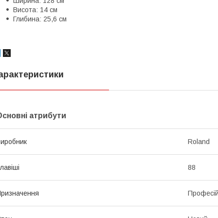
Ширина: 128 см
Висота: 14 см
Глибина: 25,6 см
арактеристики
Основні атрибути
иробник
Roland
лавіші
88
ризначення
Професі