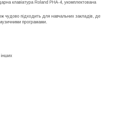
ударна клавіатура Roland PHA-4, укомплектована
кож чудово підходить для навчальних закладів, де
и музичними програмами.
 інших