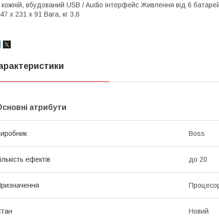
 кожній, вбудований USB / Audio інтерфейс Живлення від 6 батаре
47 x 231 x 91 Вага, кг 3,6
арактеристики
Основні атрибути
иробник
Boss
ількість ефектів
до 20
ризначення
Процесо
Стан
Новий