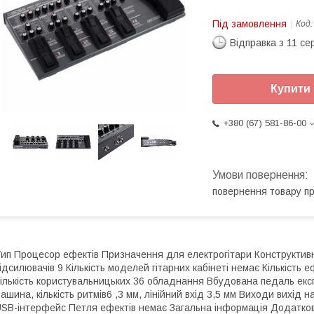
Під замовлення
Код
Відправка з 11 се
Купити
+380 (67) 581-86-00
повернення товару п
ип Процесор ефектів Призначення для електрогітари Конструктивн
ідсилювачів 9 Кількість моделей гітарних кабінеті немає Кількість е
ількість користувальницьких 36 обладнання Вбудована педаль експ
ашина, кількість ритмів6 ,3 мм, лінійний вхід 3,5 мм Виходи вихід 
SB-інтерфейс Петля ефектів немає Загальна інформація Додатково 