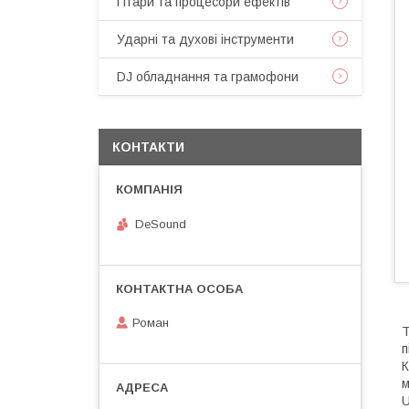
Гітари та процесори ефектів
Ударні та духові інструменти
DJ обладнання та грамофони
КОНТАКТИ
DeSound
Роман
Т
п
К
м
U