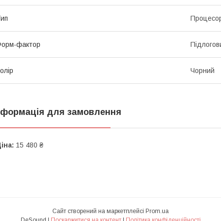
ип
Процесо
Форм-фактор
Підлогов
олір
Чорний
нформація для замовлення
іна:
15 480 ₴
Сайт створений на маркетплейсі
Prom.ua
DeSound |
Поскаржитися на контент
|
Політика конфіденційності