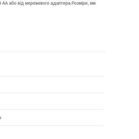
й АА або від мережевого адаптера Розміри, мм
р