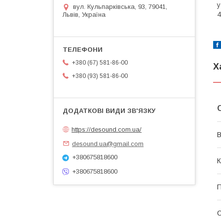
у
вул. Кульпарківська, 93, 79041,
4
Львів, Україна
+380 (67) 581-86-00
Х
+380 (93) 581-86-00
https://desound.com.ua/
В
desound.ua@gmail.com
+380675818600
К
+380675818600
П