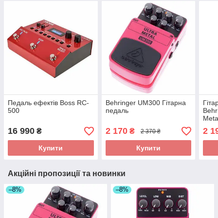
Педаль ефектів Boss RC-
Behringer UM300 Гітарна
Гіта
500
педаль
Behr
Meta
16 990
2 170
2 1
₴
₴
2 370 ₴
Купити
Купити
Акційні пропозиції та новинки
–8%
–8%