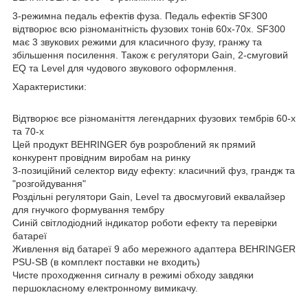
3-режимна педаль ефектів фуза. Педаль ефектів SF300
відтворює всю різноманітність фузових тонів 60х-70х. SF300
має 3 звукових режими для класичного фузу, гранжу та
збільшення посилення. Також є регулятори Gain, 2-смуговий
EQ та Level для чудового звукового оформлення.
Характеристики:
Відтворює все різноманіття легендарних фузових тембрів 60-х
та 70-х
Цей продукт BEHRINGER був розроблений як прямий
конкурент провідним виробам на ринку
3-позиційний селектор виду ефекту: класичний фуз, грандж та
"розгойдування"
Роздільні регулятори Gain, Level та двосмуговий еквалайзер
для гнучкого формування тембру
Синій світлодіодний індикатор роботи ефекту та перевірки
батареї
Живлення від батареї 9 або мережного адаптера BEHRINGER
PSU-SB (в комплект поставки не входить)
Чисте проходження сигналу в режимі обходу завдяки
першокласному електронному вимикачу.