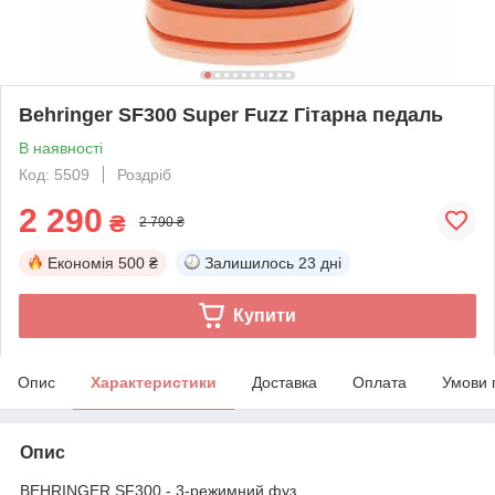
Behringer SF300 Super Fuzz Гітарна педаль
В наявності
Код: 5509
Роздріб
2 290
₴
2 790 ₴
Економія
500 ₴
Залишилось
23 дні
Купити
Опис
Характеристики
Доставка
Оплата
Умови 
Опис
BEHRINGER SF300 - 3-режимний фуз.