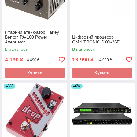
Гітарний атенюатор Harley
Benton PA-100 Power
Цифровий процесор
Attenuator
OMNITRONIC DXO-26E
В наявності
В наявності
4 190
13 990
₴
₴
4 490 ₴
14 990 ₴
Купити
Купити
–6%
–6%