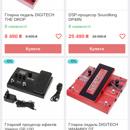
Гітарна педаль DIGITECH
DSP-процесор Soundking
THE DROP
DP48N
В наявності
В наявності
8 490
25 490
₴
₴
8 990 ₴
26 990 ₴
Купити
Купити
–5%
–5%
Гітарний процесор ефектів
Гітарна педаль DIGITECH
Valeton GP-100
WHAMMY DT