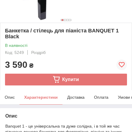
Банкетка / стілець для піаніста BANQUET 1
Black
В наявності
Код: 5249
Роздріб
3 590
₴
Купити
Опис
Характеристики
Доставка
Оплата
Умови 
Опис
Banquet 1 - це універсальна та дуже солідна, і в той же час
відносно дешева банкетка для фортепіано, піаніно та інших