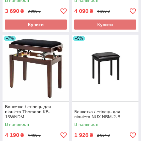
В наявності
В наявності
3 690
4 090
₴
₴
3 990 ₴
4 390 ₴
Купити
Купити
–7%
–5%
Банкетка / стілець для
піаніста Thomann KB-
Банкетка / стілець для
15WNDM
піаніста NUX NBM-2-B
В наявності
В наявності
4 190
1 926
₴
₴
4 490 ₴
2 034 ₴