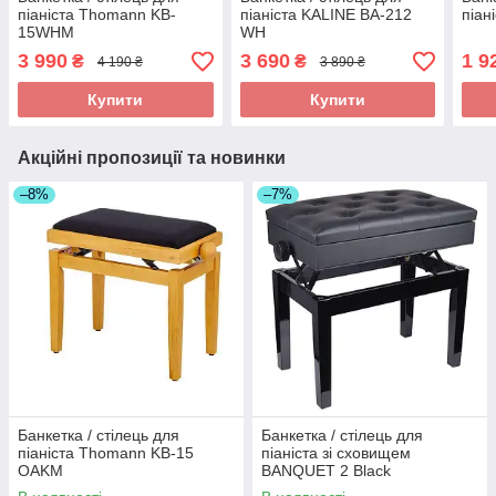
піаніста Thomann KB-
піаніста KALINE BA-212
піан
15WHM
WH
3 990
3 690
1 9
₴
₴
4 190 ₴
3 890 ₴
Купити
Купити
Акційні пропозиції та новинки
–8%
–7%
Банкетка / стілець для
Банкетка / стілець для
піаніста Thomann KB-15
піаніста зі сховищем
OAKM
BANQUET 2 Black