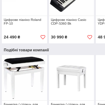
Цифрове піаніно Roland
Цифрове піаніно Casio
Цифр
FP-10
CDP-S360 Bk
YDP-
24 490
30 990
48 
₴
₴
Подібні товари компанії
Банкетка / стілець для
Банкетка / стілець для
Банк