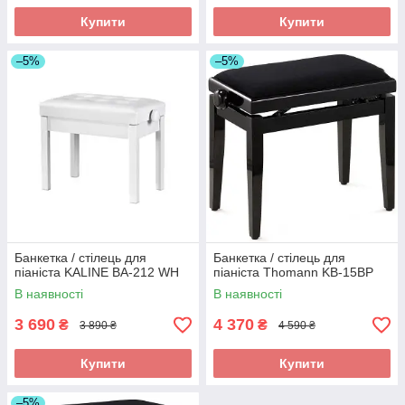
Купити
Купити
–5%
–5%
Банкетка / стілець для
Банкетка / стілець для
піаніста KALINE BA-212 WH
піаніста Thomann KB-15BP
В наявності
В наявності
3 690
4 370
₴
₴
3 890 ₴
4 590 ₴
Купити
Купити
–5%