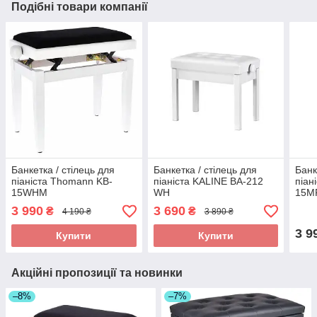
Подібні товари компанії
Банкетка / стілець для
Банкетка / стілець для
Банк
піаніста Thomann KB-
піаніста KALINE BA-212
піан
15WHM
WH
15M
3 990
3 690
₴
₴
4 190 ₴
3 890 ₴
3 9
Купити
Купити
Акційні пропозиції та новинки
–8%
–7%