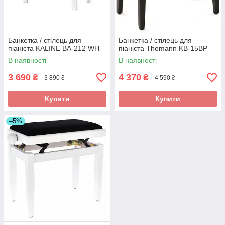
Банкетка / стілець для
Банкетка / стілець для
піаніста KALINE BA-212 WH
піаніста Thomann KB-15BP
В наявності
В наявності
3 690
4 370
₴
₴
3 890 ₴
4 590 ₴
Купити
Купити
–5%