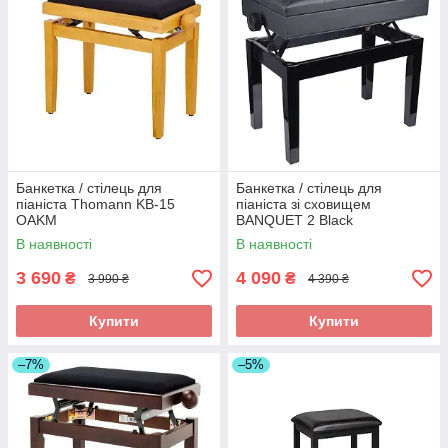
Банкетка / стілець для
Банкетка / стілець для
піаніста Thomann KB-15
піаніста зі сховищем
OAKM
BANQUET 2 Black
В наявності
В наявності
3 690
4 090
₴
₴
3 990 ₴
4 390 ₴
Купити
Купити
–7%
–5%