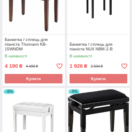
Банкетка / стілець для
піаніста Thomann KB-
Банкетка / стілець для
15WNDM
піаніста NUX NBM-2-B
В наявності
В наявності
4 190
1 926
₴
₴
4 490 ₴
2 034 ₴
Купити
Купити
–5%
–5%