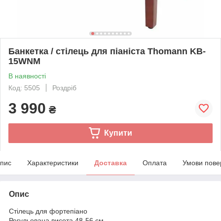
Банкетка / стілець для піаніста Thomann KB-
15WNM
В наявності
Код: 5505
Роздріб
3 990
₴
Купити
пис
Характеристики
Доставка
Оплата
Умови пове
Опис
Стілець для фортепіано
Регульована висота 48-56 см