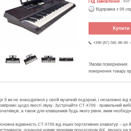
Під замовлення
Код
Відправка з 09 се
Купити
+380 (67) 581-86-00
повернення товару п
е б ви не знаходилися у своїй музичній подорожі, і незалежно ві
омпроміс щодо якості звуку. Зустрічайте CT-X700 - правильний виб
очатківців, а також для клавішників будь-якого рівня, яким необхі
сновна відмінність CT-X700 від інших портативних клавіатур – це 
нструменти, оснащені новим звуковим процесором AiX, звучать на а