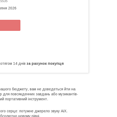
:
5535
рпня 2026
ротягом 14 днів
за рахунок покупця
д вашого бюджету, вам не доведеться йти на
ір для повсякденних завдань або музикантів-
дний портативний інструмент.
його серце: потужне джерело звуку AiX.
бсолютно новому рівні.