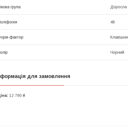
ікова група
Доросла
оліфонія
48
Форм-фактор
Клавішни
олір
Чорний
нформація для замовлення
іна:
12 790 ₴