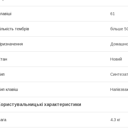
лавіші
61
ількість тембрів
більше 5
ризначення
Домашнє
Стан
Новий
ип
Синтеза
ип клавіш
Напівзва
Користувальницькі характеристики
ага
4.3 кг