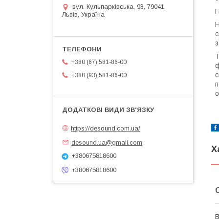
вул. Кульпарківська, 93, 79041,
П
Львів, Україна
Н
с
з
Т
+380 (67) 581-86-00
ф
с
+380 (93) 581-86-00
п
о
https://desound.com.ua/
desound.ua@gmail.com
Х
+380675818600
+380675818600
В