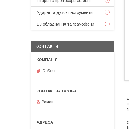
Гітари та процесори ефектів
Ударні та духові інструменти
DJ обладнання та грамофони
КОНТАКТИ
DeSound
Д
Роман
к
п
О
І