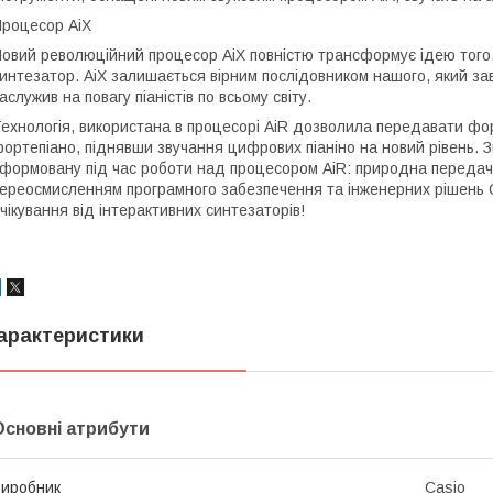
роцесор AiX
овий революційний процесор AiX повністю трансформує ідею того,
интезатор. AiX залишається вірним послідовником нашого, який за
аслужив на повагу піаністів по всьому світу.
ехнологія, використана в процесорі AiR дозволила передавати фор
ортепіано, піднявши звучання цифрових піаніно на новий рівень. З
формовану під час роботи над процесором AiR: природна передач
ереосмисленням програмного забезпечення та інженерних рішень CA
чікування від інтерактивних синтезаторів!
арактеристики
Основні атрибути
иробник
Casio