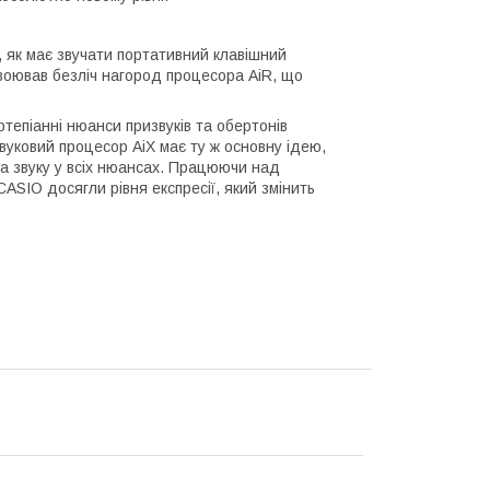
 як має звучати портативний клавішний
воював безліч нагород процесора AiR, що
тепіанні нюанси призвуків та обертонів
вуковий процесор AiX має ту ж основну ідею,
а звуку у всіх нюансах. Працюючи над
SIO досягли рівня експресії, який змінить