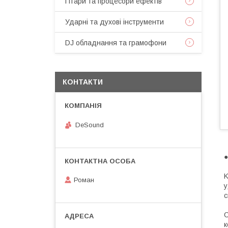
Гітари та процесори ефектів
Ударні та духові інструменти
DJ обладнання та грамофони
КОНТАКТИ
DeSound
●
K
Роман
у
с
С
к