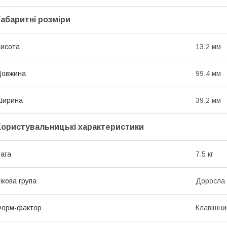
Габаритні розміри
исота
13.2 мм
Довжина
99.4 мм
Ширина
39.2 мм
Користувальницькі характеристики
ага
7.5 кг
ікова група
Доросла
Форм-фактор
Клавішни