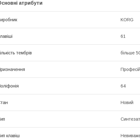
Основні атрибути
иробник
KORG
лавіші
61
ількість тембрів
більше 5
ризначення
Професі
оліфонія
64
Стан
Новий
ип
Синтеза
ип клавіш
Невиваж