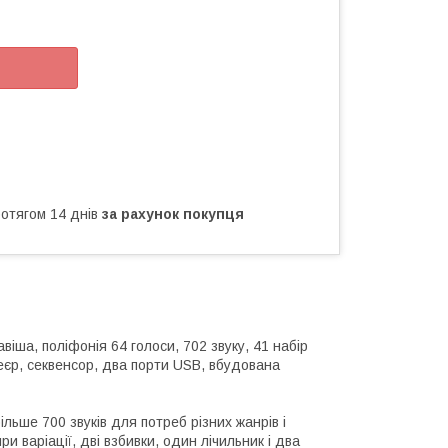
ротягом 14 днів
за рахунок покупця
іша, поліфонія 64 голоси, 702 звуку, 41 набір
еєр, секвенсор, два порти USB, вбудована
ьше 700 звуків для потреб різних жанрів і
и варіації, дві взбивки, один лічильник і два