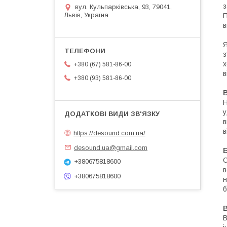
з
вул. Кульпарківська, 93, 79041,
Львів, Україна
П
в
Я
з
х
+380 (67) 581-86-00
в
+380 (93) 581-86-00
Н
у
в
в
https://desound.com.ua/
desound.ua@gmail.com
Б
С
+380675818600
в
+380675818600
н
б
В