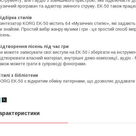
нструменту, але і аудіо з зовнішнього пристрою, яке підключаєте до
узичний програвач та адаптер змінного струму. EK-50 також працю
ідбірка стилів
интезатор KORG EK-50 містить 64 «Музичних стилю», які задають жа
и знайомі. Простий вибір жанру музики і гри - це простий спосіб ім
ісень.
ідтворення пісень під час гри
и можете записувати свої виступи на EK-50 і зберігати на інструм
ідтворювати власний матеріал, внутрішні демо-композиції, аудіо 
акож можете грати в супроводі фонограми.
тилі з бібліотеки
ORG EK-50 є відкритим обміну патернами, що дозволяє додавати 
арактеристики