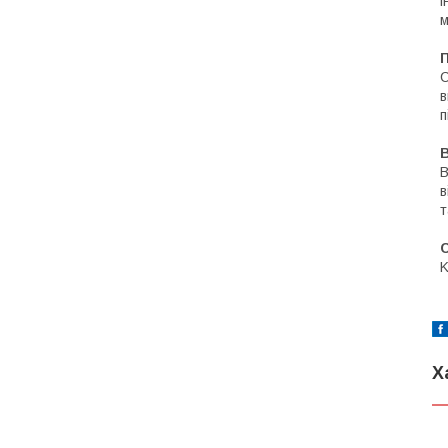
і
м
П
С
в
п
В
В
в
т
С
K
Х