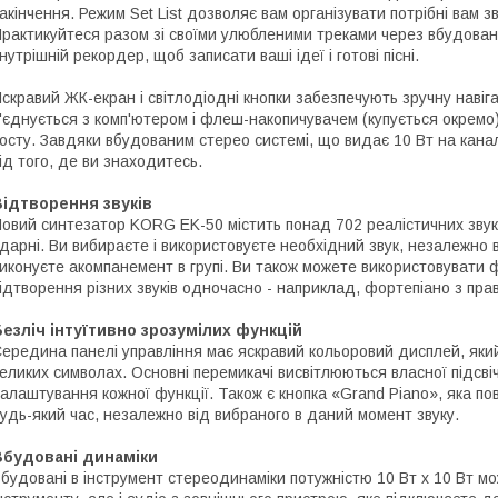
акінчення. Режим Set List дозволяє вам організувати потрібні вам з
рактикуйтеся разом зі своїми улюбленими треками через вбудован
нутрішній рекордер, щоб записати ваші ідеї і готові пісні.
скравий ЖК-екран і світлодіодні кнопки забезпечують зручну навіг
'єднується з комп'ютером і флеш-накопичувачем (купується окремо)
осту. Завдяки вбудованим стерео системі, що видає 10 Вт на кана
ід того, де ви знаходитесь.
Відтворення звуків
овий синтезатор KORG EK-50 містить понад 702 реалістичних звукі
дарні. Ви вибираєте і використовуєте необхідний звук, незалежно в
иконуєте акомпанемент в групі. Ви також можете використовувати ф
ідтворення різних звуків одночасно - наприклад, фортепіано з право
езліч інтуїтивно зрозумілих функцій
ередина панелі управління має яскравий кольоровий дисплей, який 
еликих символах. Основні перемикачі висвітлюються власної підсві
алаштування кожної функції. Також є кнопка «Grand Piano», яка по
удь-який час, незалежно від вибраного в даний момент звуку.
Вбудовані динаміки
будовані в інструмент стереодинаміки потужністю 10 Вт x 10 Вт мо