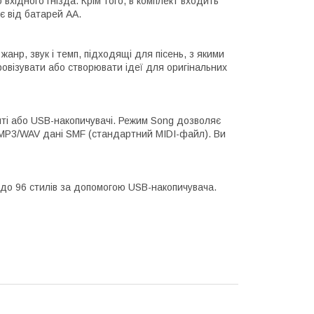
 вхідного гнізда. Крім того, в комплект входить
є від батарей AA.
нр, звук і темп, підходящі для пісень, з якими
провізувати або створювати ідеї для оригінальних
енті або USB-накопичувачі. Режим Song дозволяє
- MP3/WAV дані SMF (стандартний MIDI-файл). Ви
до 96 стилів за допомогою USB-накопичувача.