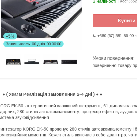
В наявності
Код:
5552
Купити
+380 (67) 581-86-00
–5%
Залишилось
0
0
днів
0
0
0
0
0
0
повернення товару п
 ● ( Увага! Реалізація замовлення 2-4 дні ) ● ●
ORG EK-50 - інтерактивний клавішний інструмент, 61 динамічна клав
дарних, 280 стилів автоакомпанементу, процесор ефектів, аудіопл
истема звукопідсилення
интезатор KORG EK-50 пропонує 280 стилів автоакомпанементу і біл
омпозиційних моментів. Кожен стиль включає в себе два інтро, чотир