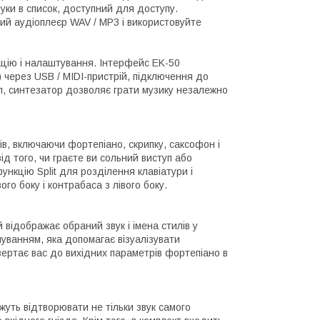
вуки в список, доступний для доступу.
ий аудіоплеєр WAV / MP3 і використовуйте
ацію і налаштування. Інтерфейс EK-50
 через USB / MIDI-пристрій, підключення до
л, синтезатор дозволяє грати музику незалежно
в, включаючи фортепіано, скрипку, саксофон і
ід того, чи граєте ви сольний виступ або
ункцію Split для розділення клавіатури і
го боку і контрабаса з лівого боку.
відображає обраний звук і імена стилів у
чуванням, яка допомагає візуалізувати
вертає вас до вихідних параметрів фортепіано в
жуть відтворювати не тільки звук самого