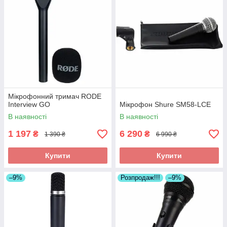
Мікрофонний тримач RODE
Interview GO
Мікрофон Shure SM58-LCE
В наявності
В наявності
1 197
6 290
₴
₴
1 390 ₴
6 990 ₴
Купити
Купити
–9%
Розпродаж!!!
–9%