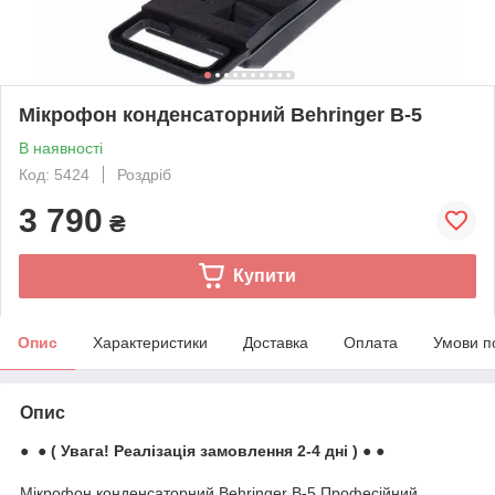
Мікрофон конденсаторний Behringer B-5
В наявності
Код: 5424
Роздріб
3 790
₴
Купити
Опис
Характеристики
Доставка
Оплата
Умови п
Опис
● ● ( Увага! Реалізація замовлення 2-4 дні ) ● ●
Мікрофон конденсаторний Behringer B-5 Професійний