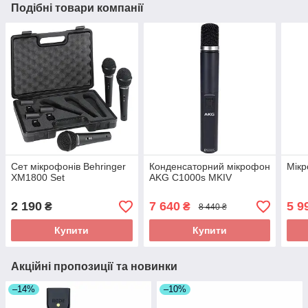
Подібні товари компанії
Сет мікрофонів Behringer
Конденсаторний мікрофон
Мікр
XM1800 Set
AKG C1000s MKIV
2 190
7 640
5 9
₴
₴
8 440 ₴
Купити
Купити
Акційні пропозиції та новинки
–14%
–10%