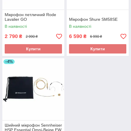
Мікрофон петличний Rode
Lavalier GO
Мікрофон Shure SM58SE
В наявності
В наявності
2 790
6 590
₴
₴
2 990 ₴
6 990 ₴
Купити
Купити
–4%
Шийний мікрофон Sennheiser
HSP Essential Omni-Beige EW