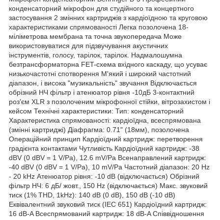
конденсаторний мікрофон для студійного та концертного
застосування 2 змінних картриджів з кардіоїдною та круговою
характеристиками спрямованості Легка позолочена 18-
міліметрова мембрана та точна звукопередача Може
використовуватися для підзвучування акустичних
інструментів, голосу, тарілок, тарілок. Надмалошумна
безтрансформаторна FET-схема вхідного каскаду, що усуває
низькочастотні спотворення М'який і широкий частотний
діапазон, і висока "музикальність" звучання Відключається
обрізний НЧ фільтр і атенюатор рівня -10дБ 3-контактний
роз'єм XLR з позолоченим мікрофонної стійки, вітрозахистом і
кейсом Технічні характеристики: Тип: конденсаторний
Характеристика спрямованості: кардіоїдна, всеспрямована
(змінні картриджі) Діафрагма: 0.71" (18мм), позолочена
Операційний принцип Кардіоїдний картридж: перетворення
градієнта контактами Чутливість Кардіоїдний картридж: -38
dBV (0 dBV = 1 V/Pa), 12.6 mV/Pa Всенаправлений картридж:
-40 dBV (0 dBV = 1 V/Pa), 10 mV/Pa Частотний діапазон: 20 Hz
- 20 kHz Атенюатор рівня: -10 dB (відключається) Обрізний
фільтр НЧ: 6 дБ/ жовт., 150 Hz (відключається) Макс. звуковий
тиск (1% THD, 1kHz): 140 dB (0 dB), 150 dB (-10 dB)
Еквівалентний звуковий тиск (IEC 651) Кардіоїдний картридж:
16 dB-A Всеспрямований картридж: 18 dB-A Співвідношення