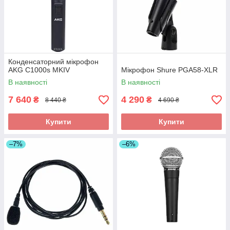
Конденсаторний мікрофон
AKG C1000s MKIV
Мікрофон Shure PGA58-XLR
В наявності
В наявності
7 640
4 290
₴
₴
8 440 ₴
4 690 ₴
Купити
Купити
–7%
–6%