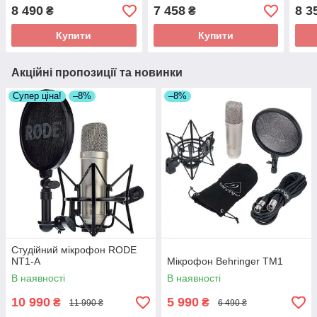
Red
Purple
Blue
8 490
7 458
8 3
₴
₴
Купити
Купити
Акційні пропозиції та новинки
Супер ціна!
–8%
–8%
Студійний мікрофон RODE
NT1-A
Мікрофон Behringer TM1
В наявності
В наявності
10 990
5 990
₴
₴
11 990 ₴
6 490 ₴