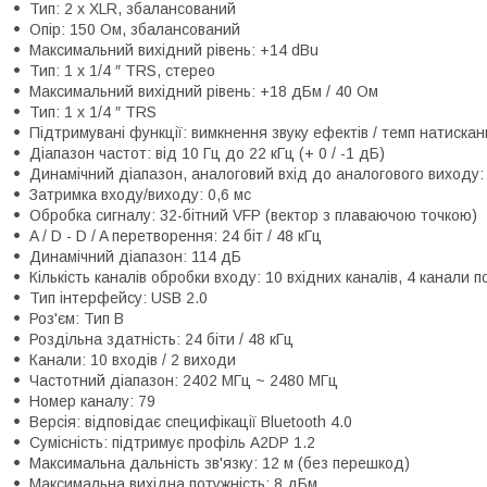
Тип: 2 x XLR, збалансований
Опір: 150 Ом, збалансований
Максимальний вихідний рівень: +14 dBu
Тип: 1 x 1/4 ″ TRS, стерео
Максимальний вихідний рівень: +18 дБм / 40 Ом
Тип: 1 x 1/4 ″ TRS
Підтримувані функції: вимкнення звуку ефектів / темп натиска
Діапазон частот: від 10 Гц до 22 кГц (+ 0 / -1 дБ)
Динамічний діапазон, аналоговий вхід до аналогового виходу:
Затримка входу/виходу: 0,6 мс
Обробка сигналу: 32-бітний VFP (вектор з плаваючою точкою)
A / D - D / A перетворення: 24 біт / 48 кГц
Динамічний діапазон: 114 дБ
Кількість каналів обробки входу: 10 вхідних каналів, 4 канали 
Тип інтерфейсу: USB 2.0
Роз'єм: Тип B
Роздільна здатність: 24 біти / 48 кГц
Канали: 10 входів / 2 виходи
Частотний діапазон: 2402 МГц ~ 2480 МГц
Номер каналу: 79
Версія: відповідає специфікації Bluetooth 4.0
Сумісність: підтримує профіль A2DP 1.2
Максимальна дальність зв'язку: 12 м (без перешкод)
Максимальна вихідна потужність: 8 дБм