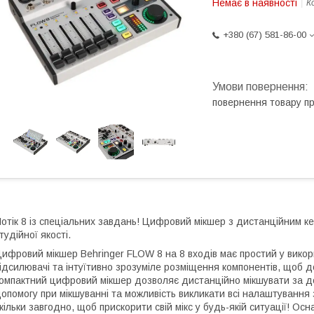
Немає в наявності
К
+380 (67) 581-86-00
повернення товару п
отік 8 із спеціальних завдань! Цифровий мікшер з дистанційним к
тудійної якості.
ифровий мікшер Behringer FLOW 8 на 8 входів має простий у викор
ідсилювачі та інтуїтивно зрозуміле розміщення компонентів, щоб 
омпактний цифровий мікшер дозволяє дистанційно мікшувати за д
опомогу при мікшуванні та можливість викликати всі налаштування 
кільки завгодно, щоб прискорити свій мікс у будь-якій ситуації! 