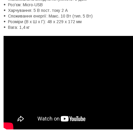
Роз'єм: Micro-USB
Харчування: 5 В пост. току 2 А
Споживання енергії: Макс. 10 Вт (тип. 5 Вт)
Розміри (В x Ш x Г): 48 x 229 x 172 мм
Вага: 1,4 кг