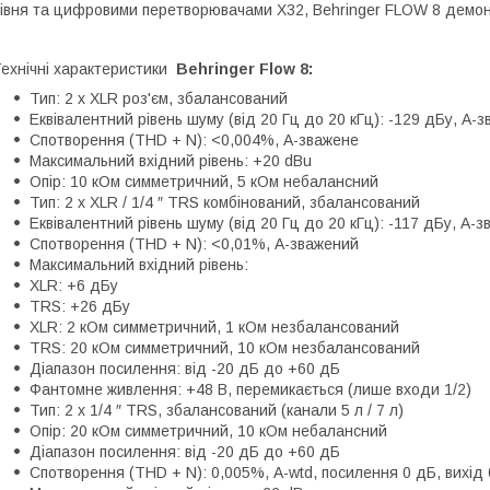
івня та цифровими перетворювачами X32, Behringer FLOW 8 демон
ехнічні характеристики
Behringer Flow 8:
Тип: 2 x XLR роз'єм, збалансований
Еквівалентний рівень шуму (від 20 Гц до 20 кГц): -129 дБу, A-
Спотворення (THD + N): <0,004%, A-зважене
Максимальний вхідний рівень: +20 dBu
Опір: 10 кОм симметричний, 5 кОм небалансний
Тип: 2 x XLR / 1/4 ″ TRS комбінований, збалансований
Еквівалентний рівень шуму (від 20 Гц до 20 кГц): -117 дБу, A-
Спотворення (THD + N): <0,01%, A-зважений
Максимальний вхідний рівень:
XLR: +6 дБу
TRS: +26 дБу
XLR: 2 кОм симметричний, 1 кОм незбалансований
TRS: 20 кОм симметричний, 10 кОм незбалансований
Діапазон посилення: від -20 дБ до +60 дБ
Фантомне живлення: +48 В, перемикається (лише входи 1/2)
Тип: 2 x 1/4 ″ TRS, збалансований (канали 5 л / 7 л)
Опір: 20 кОм симметричний, 10 кОм небалансний
Діапазон посилення: від -20 дБ до +60 дБ
Спотворення (THD + N): 0,005%, A-wtd, посилення 0 дБ, вихід