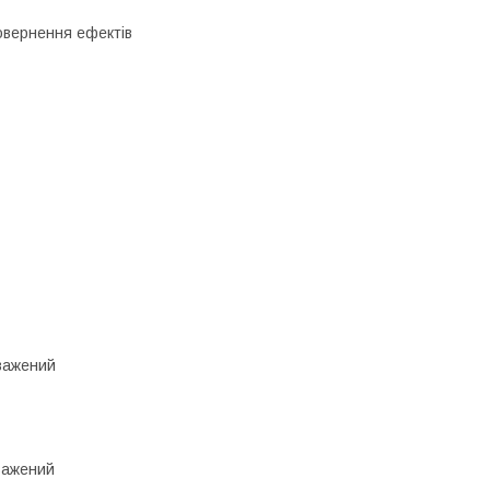
повернення ефектів
зважений
зважений