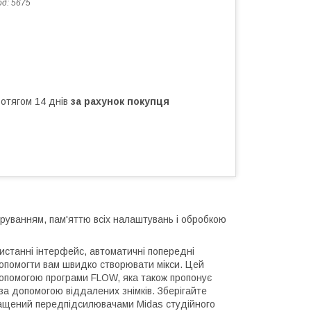
од:
5675
ротягом 14 днів
за рахунок покупця
еруванням, пам'яттю всіх налаштувань і обробкою
истанні інтерфейс, автоматичні попередні
допомогти вам швидко створювати мікси. Цей
опомогою програми FLOW, яка також пропонує
за допомогою віддалених знімків. Зберігайте
Оснащений передпідсилювачами Midas студійного