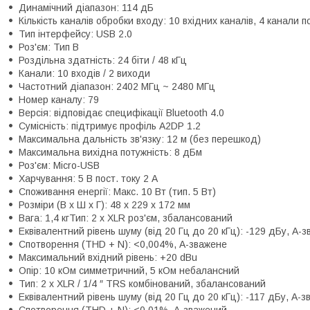
Динамічний діапазон: 114 дБ
Кількість каналів обробки входу: 10 вхідних каналів, 4 канали 
Тип інтерфейсу: USB 2.0
Роз'єм: Тип B
Роздільна здатність: 24 біти / 48 кГц
Канали: 10 входів / 2 виходи
Частотний діапазон: 2402 МГц ~ 2480 МГц
Номер каналу: 79
Версія: відповідає специфікації Bluetooth 4.0
Сумісність: підтримує профіль A2DP 1.2
Максимальна дальність зв'язку: 12 м (без перешкод)
Максимальна вихідна потужність: 8 дБм
Роз'єм: Micro-USB
Харчування: 5 В пост. току 2 А
Споживання енергії: Макс. 10 Вт (тип. 5 Вт)
Розміри (В x Ш x Г): 48 x 229 x 172 мм
Вага: 1,4 кгТип: 2 x XLR роз'єм, збалансований
Еквівалентний рівень шуму (від 20 Гц до 20 кГц): -129 дБу, A-
Спотворення (THD + N): <0,004%, A-зважене
Максимальний вхідний рівень: +20 dBu
Опір: 10 кОм симметричний, 5 кОм небалансний
Тип: 2 x XLR / 1/4 ″ TRS комбінований, збалансований
Еквівалентний рівень шуму (від 20 Гц до 20 кГц): -117 дБу, A-