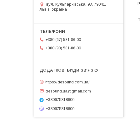
р
вул. Кульпарківська, 93, 79041,
Львів, Україна
Т
+380 (67) 581-86-00
+380 (93) 581-86-00
https://desound.com.ua/
desound.ua@gmail.com
+380675818600
+380675818600