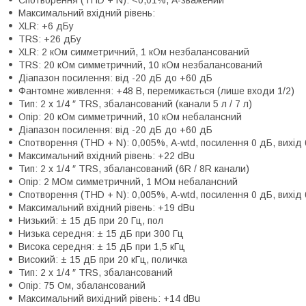
Спотворення (THD + N): <0,01%, A-зважений
Максимальний вхідний рівень:
XLR: +6 дБу
TRS: +26 дБу
XLR: 2 кОм симметричний, 1 кОм незбалансований
TRS: 20 кОм симметричний, 10 кОм незбалансований
Діапазон посилення: від -20 дБ до +60 дБ
Фантомне живлення: +48 В, перемикається (лише входи 1/2)
Тип: 2 x 1/4 ″ TRS, збалансований (канали 5 л / 7 л)
Опір: 20 кОм симметричний, 10 кОм небалансний
Діапазон посилення: від -20 дБ до +60 дБ
Спотворення (THD + N): 0,005%, A-wtd, посилення 0 дБ, вихід
Максимальний вхідний рівень: +22 dBu
Тип: 2 x 1/4 ″ TRS, збалансований (6R / 8R канали)
Опір: 2 МОм симметричний, 1 МОм небалансний
Спотворення (THD + N): 0,005%, A-wtd, посилення 0 дБ, вихід
Максимальний вхідний рівень: +19 dBu
Низький: ± 15 дБ при 20 Гц, пол
Низька середня: ± 15 дБ при 300 Гц
Висока середня: ± 15 дБ при 1,5 кГц
Високий: ± 15 дБ при 20 кГц, поличка
Тип: 2 x 1/4 ″ TRS, збалансований
Опір: 75 Ом, збалансований
Максимальний вихідний рівень: +14 dBu