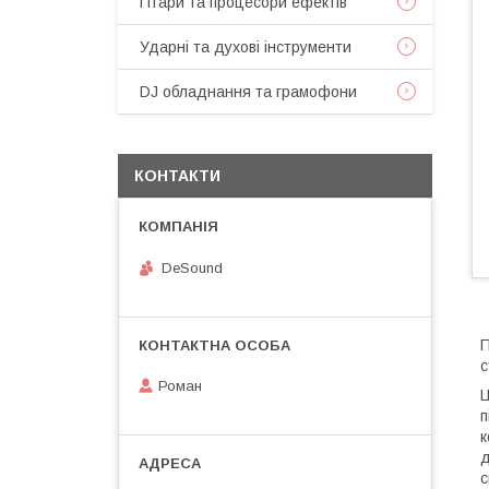
Гітари та процесори ефектів
Ударні та духові інструменти
DJ обладнання та грамофони
КОНТАКТИ
DeSound
П
с
Роман
Ц
п
к
д
с