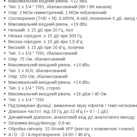
Максимальний вхідний рівень: +22 dBu
Тип: 2 x 1/4 ″ TRS, збалансований (6R / 8R канали)
Опір: 2 МОм симметричний, 1 МОм небалансний
Спотворення (THD + N): 0,005%, A-wtd, посилення 0 дБ, вихід
Максимальний вхідний рівень: +19 dBu
Низький: ± 15 дБ при 20 Гц, пол
Низька середня: ± 15 дБ при 300 Гц
Висока середня: ± 15 дБ при 1,5 кГц
Високий: ± 15 дБ при 20 кГц, поличка
Тип: 2 x 1/4 ″ TRS, збалансований
Опір: 75 Ом, збалансований
Максимальний вихідний рівень: +14 dBu
Тип: 2 x XLR, збалансований
Опір: 150 Ом, збалансований
Максимальний вихідний рівень: +14 dBu
Тип: 1 x 1/4 ″ TRS, стерео
Максимальний вихідний рівень: +18 дБм / 40 Ом
Тип: 1 x 1/4 ″ TRS
Підтримувані функції: вимкнення звуку ефектів / темп натиска
Діапазон частот: від 10 Гц до 22 кГц (+ 0 / -1 дБ)
Динамічний діапазон, аналоговий вхід до аналогового виходу:
Затримка входу/виходу: 0,6 мс
Обробка сигналу: 32-бітний VFP (вектор з плаваючою точкою)
A / D - D / A перетворення: 24 біт / 48 кГц