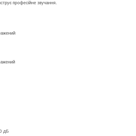
струє професійне звучання.
зважений
зважений
 0 дБ