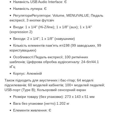
Наявність USB Audio Interface: Є
Наявність лупера: Є
РегуляториРегулятори: Volume, MENU/VALUE; Педаль
експресії, 3 кнопки футсвіч
Входи: 1 x 1/4" (Hi-Z/line); 1 x 1/8" (aux); 1 x 1/4"
(expression 2)
Виходи: 2 x 1/4"; 1 x 1/8" (навушники)
Кількість елементів пам'ять яті198 (99 заводських, 99
користувацьких)
Особливості:Педаль експресії; 100 ритмічних
шаблонів; Цифрова обробка аудіосигналу: 24-біт/44.1
кГц
Корпус: Алюміній
Також підходить для акустичних і бас-гітар; 64 моделі
підсилювачів; 60 моделей кабінетів; 100+ моделей педалей;
USB-порт (Type B); Кольоровий сенсорний екран
Розміри товару (без упаковки): 273 x 143 x 51 мм
Вага без упаковки (нетто):1.202 кг
Елементи живлення: Є