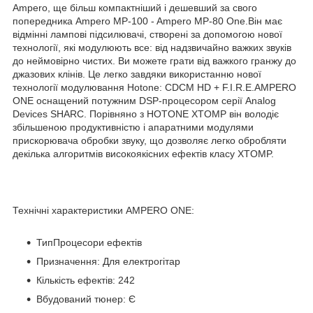
Ampero, ще більш компактніший і дешевший за свого
попередника Ampero MP-100 - Ampero MP-80 One.Він має
відмінні лампові підсилювачі, створені за допомогою нової
технології, які модулюють все: від надзвичайно важких звуків
до неймовірно чистих. Ви можете грати від важкого гранжу до
джазових клінів. Це легко завдяки використанню нової
технології модулювання Hotone: CDCM HD + F.I.R.E.AMPERO
ONE оснащений потужним DSP-процесором серії Analog
Devices SHARC. Порівняно з HOTONE XTOMP він володіє
збільшеною продуктивністю і апаратними модулями
прискорювача обробки звуку, що дозволяє легко обробляти
декілька алгоритмів високоякісних ефектів класу XTOMP.
Технічні характеристики AMPERO ONE:
ТипПроцесори ефектів
Призначення: Для електрогітар
Кількість ефектів: 242
Вбудований тюнер: Є