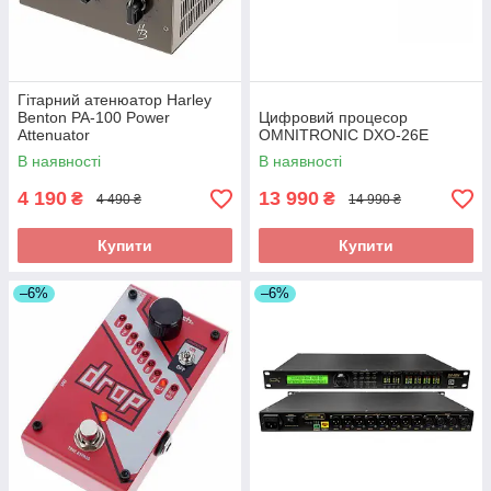
Гітарний атенюатор Harley
Benton PA-100 Power
Цифровий процесор
Attenuator
OMNITRONIC DXO-26E
В наявності
В наявності
4 190
13 990
₴
₴
4 490 ₴
14 990 ₴
Купити
Купити
–6%
–6%