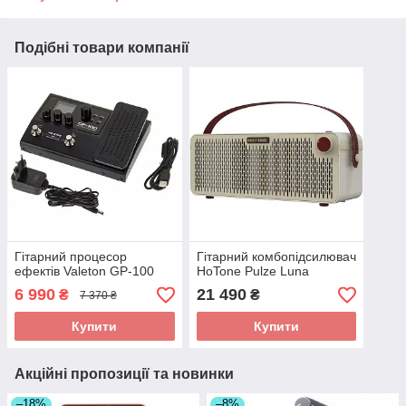
Подібні товари компанії
Гітарний процесор
Гітарний комбопідсилювач
ефектів Valeton GP-100
HoTone Pulze Luna
6 990
21 490
₴
₴
7 370 ₴
Купити
Купити
Акційні пропозиції та новинки
–18%
–8%