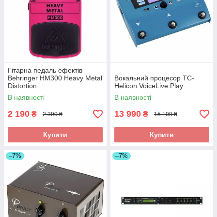
Гітарна педаль ефектів
Behringer HM300 Heavy Metal
Вокальний процесор TC-
Distortion
Helicon VoiceLive Play
В наявності
В наявності
2 190
13 990
₴
₴
2 390 ₴
15 190 ₴
Купити
Купити
–7%
–7%