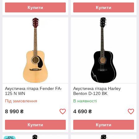
Купити
Купити
Акустична гітара Fender FA-
Акустична гітара Harley
125 N WN
Benton D-120 BK
Під замовлення
В наявності
8 990
4 690
₴
₴
Купити
Купити
–6%