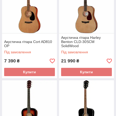
Акустична гітара Harley
Акустична гітара Cort AD810
Benton CLD-30SCM
OP
SolidWood
Під замовлення
Під замовлення
7 390
21 990
₴
₴
Купити
Купити