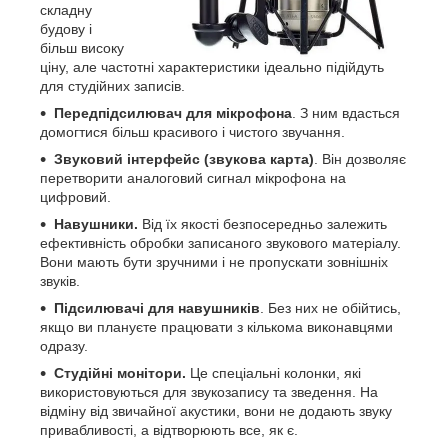
складну
будову і
більш високу
ціну, але частотні характеристики ідеально підійдуть
для студійних записів.
Передпідсилювач для мікрофона
. З ним вдасться
домогтися більш красивого і чистого звучання.
Звуковий інтерфейс (звукова карта)
. Він дозволяє
перетворити аналоговий сигнал мікрофона на
цифровий.
Навушники.
Від їх якості безпосередньо залежить
ефективність обробки записаного звукового матеріалу.
Вони мають бути зручними і не пропускати зовнішніх
звуків.
Підсилювачі для навушників
. Без них не обійтись,
якщо ви плануєте працювати з кількома виконавцями
одразу.
Студійні монітори.
Це спеціальні колонки, які
використовуються для звукозапису та зведення. На
відміну від звичайної акустики, вони не додають звуку
привабливості, а відтворюють все, як є.