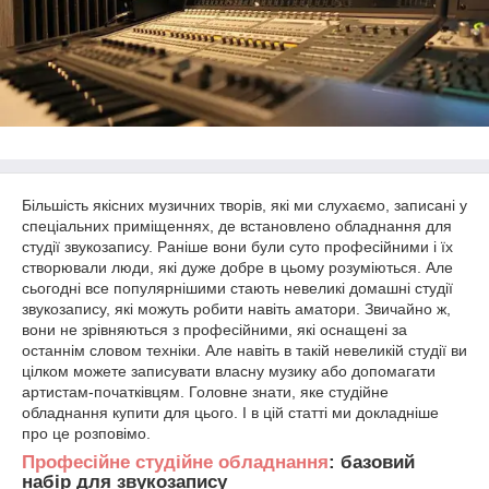
Більшість якісних музичних творів, які ми слухаємо, записані у
спеціальних приміщеннях, де встановлено обладнання для
студії звукозапису. Раніше вони були суто професійними і їх
створювали люди, які дуже добре в цьому розуміються. Але
сьогодні все популярнішими стають невеликі домашні студії
звукозапису, які можуть робити навіть аматори. Звичайно ж,
вони не зрівняються з професійними, які оснащені за
останнім словом техніки. Але навіть в такій невеликій студії ви
цілком можете записувати власну музику або допомагати
артистам-початківцям. Головне знати, яке студійне
обладнання купити для цього. І в цій статті ми докладніше
про це розповімо.
Професійне студійне обладнання
: базовий
набір для звукозапису