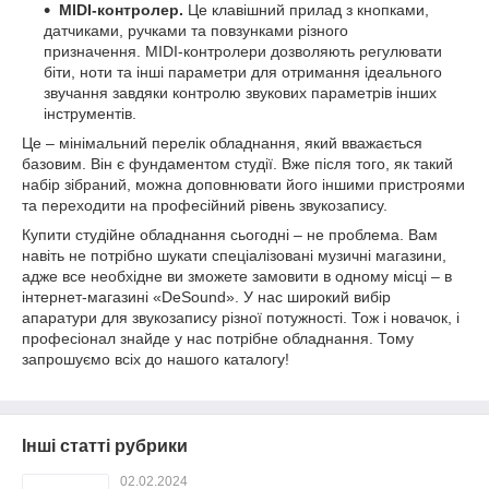
MIDI-контролер.
Це клавішний прилад з кнопками,
датчиками, ручками та повзунками різного
призначення. MIDI-контролери дозволяють регулювати
біти, ноти та інші параметри для отримання ідеального
звучання завдяки контролю звукових параметрів інших
інструментів.
Це – мінімальний перелік обладнання, який вважається
базовим. Він є фундаментом студії. Вже після того, як такий
набір зібраний, можна доповнювати його іншими пристроями
та переходити на професійний рівень звукозапису.
Купити студійне обладнання сьогодні – не проблема. Вам
навіть не потрібно шукати спеціалізовані музичні магазини,
адже все необхідне ви зможете замовити в одному місці – в
інтернет-магазині «DeSound». У нас широкий вибір
апаратури для звукозапису різної потужності. Тож і новачок, і
професіонал знайде у нас потрібне обладнання. Тому
запрошуємо всіх до нашого каталогу!
Інші статті рубрики
02.02.2024