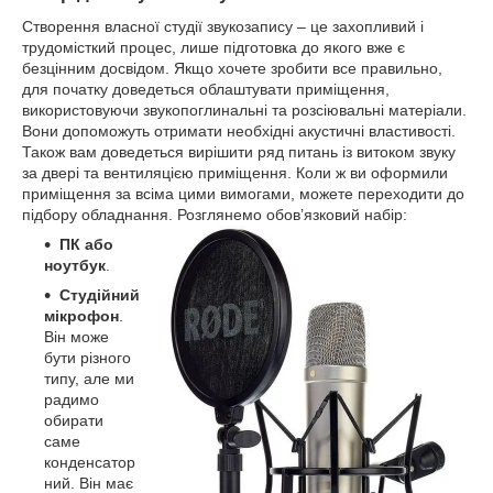
Створення власної студії звукозапису – це захопливий і
трудомісткий процес, лише підготовка до якого вже є
безцінним досвідом. Якщо хочете зробити все правильно,
для початку доведеться облаштувати приміщення,
використовуючи звукопоглинальні та розсіювальні матеріали.
Вони допоможуть отримати необхідні акустичні властивості.
Також вам доведеться вирішити ряд питань із витоком звуку
за двері та вентиляцією приміщення. Коли ж ви оформили
приміщення за всіма цими вимогами, можете переходити до
підбору обладнання. Розглянемо обов’язковий набір:
ПК або
ноутбук
.
Студійний
мікрофон
.
Він може
бути різного
типу, але ми
радимо
обирати
саме
конденсатор
ний. Він має